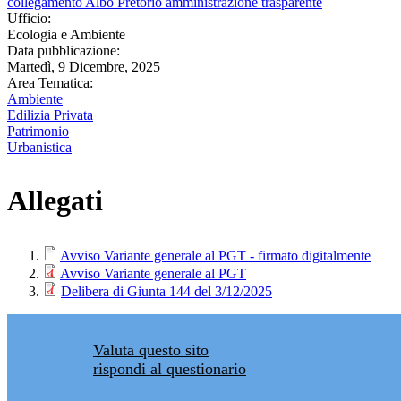
collegamento Albo Pretorio amministrazione trasparente
Ufficio:
Ecologia e Ambiente
Data pubblicazione:
Martedì, 9 Dicembre, 2025
Area Tematica:
Ambiente
Edilizia Privata
Patrimonio
Urbanistica
Allegati
Avviso Variante generale al PGT - firmato digitalmente
Avviso Variante generale al PGT
Delibera di Giunta 144 del 3/12/2025
Valuta questo sito
rispondi al questionario