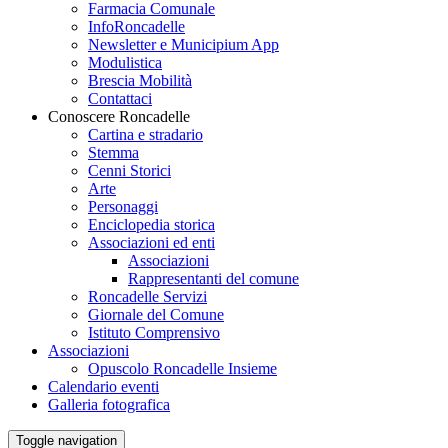
Farmacia Comunale
InfoRoncadelle
Newsletter e Municipium App
Modulistica
Brescia Mobilità
Contattaci
Conoscere Roncadelle
Cartina e stradario
Stemma
Cenni Storici
Arte
Personaggi
Enciclopedia storica
Associazioni ed enti
Associazioni
Rappresentanti del comune
Roncadelle Servizi
Giornale del Comune
Istituto Comprensivo
Associazioni
Opuscolo Roncadelle Insieme
Calendario eventi
Galleria fotografica
Toggle navigation