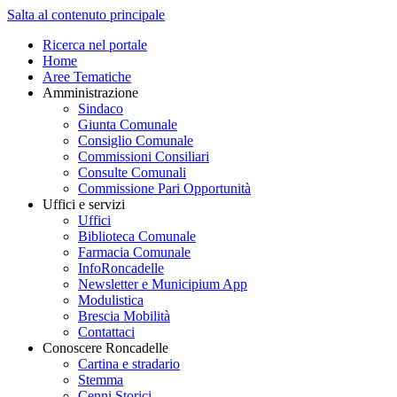
Salta al contenuto principale
Ricerca nel portale
Home
Aree Tematiche
Amministrazione
Sindaco
Giunta Comunale
Consiglio Comunale
Commissioni Consiliari
Consulte Comunali
Commissione Pari Opportunità
Uffici e servizi
Uffici
Biblioteca Comunale
Farmacia Comunale
InfoRoncadelle
Newsletter e Municipium App
Modulistica
Brescia Mobilità
Contattaci
Conoscere Roncadelle
Cartina e stradario
Stemma
Cenni Storici