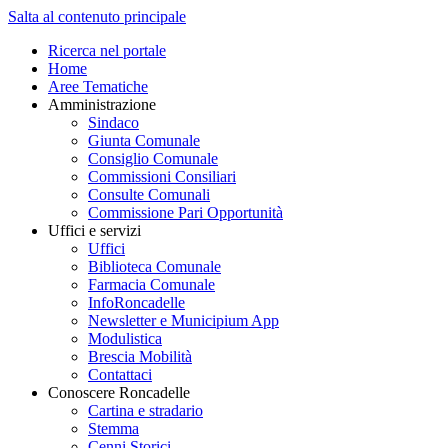
Salta al contenuto principale
Ricerca nel portale
Home
Aree Tematiche
Amministrazione
Sindaco
Giunta Comunale
Consiglio Comunale
Commissioni Consiliari
Consulte Comunali
Commissione Pari Opportunità
Uffici e servizi
Uffici
Biblioteca Comunale
Farmacia Comunale
InfoRoncadelle
Newsletter e Municipium App
Modulistica
Brescia Mobilità
Contattaci
Conoscere Roncadelle
Cartina e stradario
Stemma
Cenni Storici