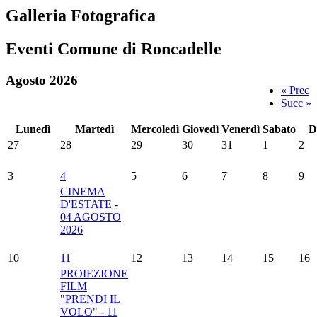
Galleria Fotografica
Eventi Comune di Roncadelle
Agosto 2026
« Prec
Succ »
Lunedì
Martedì
Mercoledì
Giovedì
Venerdì
Sabato
D
27
28
29
30
31
1
2
3
4
5
6
7
8
9
CINEMA
D'ESTATE -
04 AGOSTO
2026
10
11
12
13
14
15
16
PROIEZIONE
FILM
"PRENDI IL
VOLO" - 11