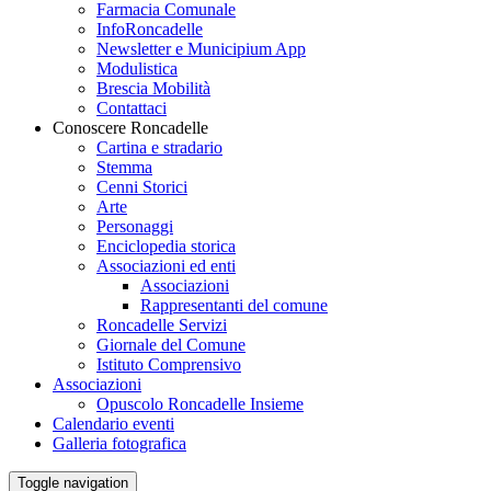
Farmacia Comunale
InfoRoncadelle
Newsletter e Municipium App
Modulistica
Brescia Mobilità
Contattaci
Conoscere Roncadelle
Cartina e stradario
Stemma
Cenni Storici
Arte
Personaggi
Enciclopedia storica
Associazioni ed enti
Associazioni
Rappresentanti del comune
Roncadelle Servizi
Giornale del Comune
Istituto Comprensivo
Associazioni
Opuscolo Roncadelle Insieme
Calendario eventi
Galleria fotografica
Toggle navigation