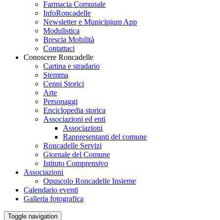
Farmacia Comunale
InfoRoncadelle
Newsletter e Municipium App
Modulistica
Brescia Mobilità
Contattaci
Conoscere Roncadelle
Cartina e stradario
Stemma
Cenni Storici
Arte
Personaggi
Enciclopedia storica
Associazioni ed enti
Associazioni
Rappresentanti del comune
Roncadelle Servizi
Giornale del Comune
Istituto Comprensivo
Associazioni
Opuscolo Roncadelle Insieme
Calendario eventi
Galleria fotografica
Toggle navigation