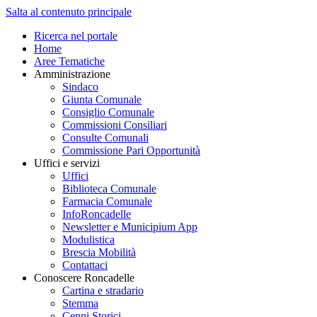
Salta al contenuto principale
Ricerca nel portale
Home
Aree Tematiche
Amministrazione
Sindaco
Giunta Comunale
Consiglio Comunale
Commissioni Consiliari
Consulte Comunali
Commissione Pari Opportunità
Uffici e servizi
Uffici
Biblioteca Comunale
Farmacia Comunale
InfoRoncadelle
Newsletter e Municipium App
Modulistica
Brescia Mobilità
Contattaci
Conoscere Roncadelle
Cartina e stradario
Stemma
Cenni Storici