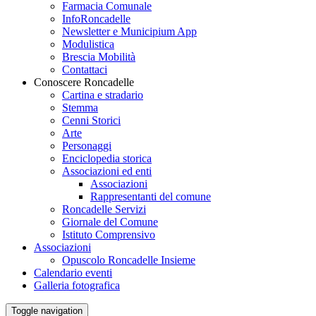
Farmacia Comunale
InfoRoncadelle
Newsletter e Municipium App
Modulistica
Brescia Mobilità
Contattaci
Conoscere Roncadelle
Cartina e stradario
Stemma
Cenni Storici
Arte
Personaggi
Enciclopedia storica
Associazioni ed enti
Associazioni
Rappresentanti del comune
Roncadelle Servizi
Giornale del Comune
Istituto Comprensivo
Associazioni
Opuscolo Roncadelle Insieme
Calendario eventi
Galleria fotografica
Toggle navigation