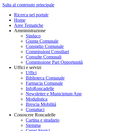
Salta al contenuto principale
Ricerca nel portale
Home
Aree Tematiche
Amministrazione
Sindaco
Giunta Comunale
Consiglio Comunale
Commissioni Consiliari
Consulte Comunali
Commissione Pari Opportunità
Uffici e servizi
Uffici
Biblioteca Comunale
Farmacia Comunale
InfoRoncadelle
Newsletter e Municipium App
Modulistica
Brescia Mobilità
Contattaci
Conoscere Roncadelle
Cartina e stradario
Stemma
Cenni Storici