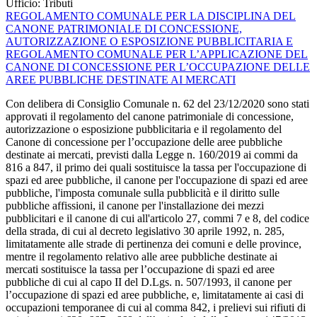
Ufficio:
Tributi
REGOLAMENTO COMUNALE PER LA DISCIPLINA DEL
CANONE PATRIMONIALE DI CONCESSIONE,
AUTORIZZAZIONE O ESPOSIZIONE PUBBLICITARIA E
REGOLAMENTO COMUNALE PER L’APPLICAZIONE DEL
CANONE DI CONCESSIONE PER L’OCCUPAZIONE DELLE
AREE PUBBLICHE DESTINATE AI MERCATI
Con delibera di Consiglio Comunale n. 62 del 23/12/2020 sono stati
approvati il regolamento del canone patrimoniale di concessione,
autorizzazione o esposizione pubblicitaria e il regolamento del
Canone di concessione per l’occupazione delle aree pubbliche
destinate ai mercati, previsti dalla Legge n. 160/2019 ai commi da
816 a 847, il primo dei quali sostituisce la tassa per l'occupazione di
spazi ed aree pubbliche, il canone per l'occupazione di spazi ed aree
pubbliche, l'imposta comunale sulla pubblicità e il diritto sulle
pubbliche affissioni, il canone per l'installazione dei mezzi
pubblicitari e il canone di cui all'articolo 27, commi 7 e 8, del codice
della strada, di cui al decreto legislativo 30 aprile 1992, n. 285,
limitatamente alle strade di pertinenza dei comuni e delle province,
mentre il regolamento relativo alle aree pubbliche destinate ai
mercati sostituisce la tassa per l’occupazione di spazi ed aree
pubbliche di cui al capo II del D.Lgs. n. 507/1993, il canone per
l’occupazione di spazi ed aree pubbliche, e, limitatamente ai casi di
occupazioni temporanee di cui al comma 842, i prelievi sui rifiuti di