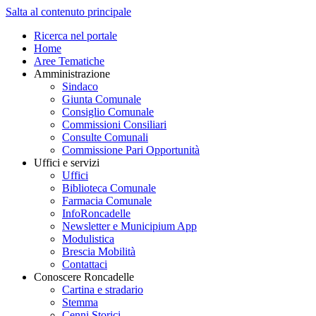
Salta al contenuto principale
Ricerca nel portale
Home
Aree Tematiche
Amministrazione
Sindaco
Giunta Comunale
Consiglio Comunale
Commissioni Consiliari
Consulte Comunali
Commissione Pari Opportunità
Uffici e servizi
Uffici
Biblioteca Comunale
Farmacia Comunale
InfoRoncadelle
Newsletter e Municipium App
Modulistica
Brescia Mobilità
Contattaci
Conoscere Roncadelle
Cartina e stradario
Stemma
Cenni Storici