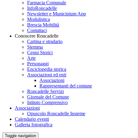
Farmacia Comunale
InfoRoncadelle
Newsletter e Municipium App
Modulistica
Brescia Mobilità
Contattaci
Conoscere Roncadelle
Cartina e stradario
Stemma
Cenni Storici
Arte
Personaggi
Enciclopedia storica
Associazioni ed enti
Associazioni
Rappresentanti del comune
Roncadelle Servizi
Giornale del Comune
Istituto Comprensivo
Associazioni
Opuscolo Roncadelle Insieme
Calendario eventi
Galleria fotografica
Toggle navigation