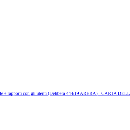
one tariffe e rapporti con gli utenti (Delibera 444/19 ARERA) - CART