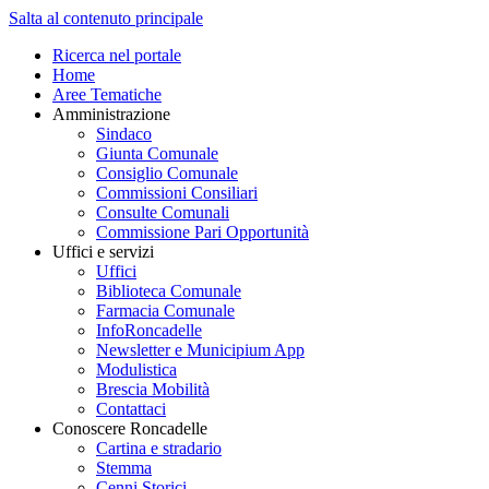
Salta al contenuto principale
Ricerca nel portale
Home
Aree Tematiche
Amministrazione
Sindaco
Giunta Comunale
Consiglio Comunale
Commissioni Consiliari
Consulte Comunali
Commissione Pari Opportunità
Uffici e servizi
Uffici
Biblioteca Comunale
Farmacia Comunale
InfoRoncadelle
Newsletter e Municipium App
Modulistica
Brescia Mobilità
Contattaci
Conoscere Roncadelle
Cartina e stradario
Stemma
Cenni Storici