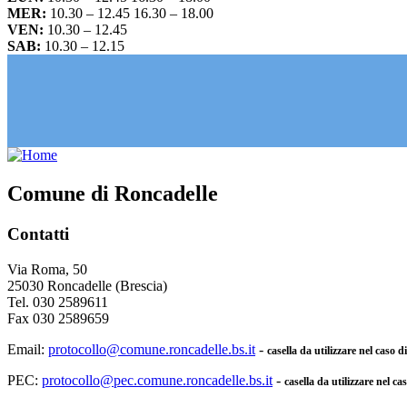
MER:
10.30 – 12.45 16.30 – 18.00
VEN:
10.30 – 12.45
SAB:
10.30 – 12.15
Comune di Roncadelle
Contatti
Via Roma, 50
25030 Roncadelle (Brescia)
Tel. 030 2589611
Fax 030 2589659
Email:
protocollo@comune.roncadelle.bs.it
-
casella da utilizzare nel caso 
PEC:
protocollo@pec.comune.roncadelle.bs.it
-
casella da utilizzare nel ca