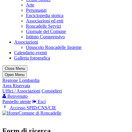
Arte
Personaggi
Enciclopedia storica
Associazioni ed enti
Roncadelle Servizi
Giornale del Comune
Istituto Comprensivo
Associazioni
Opuscolo Roncadelle Insieme
Calendario eventi
Galleria fotografica
Close Menu
Open Menu
Regione Lombardia
Area Riservata
Uffici / Associazioni
Consiglieri
Benvenuto
Pannello utente
Esci
Accesso SPID/CNS/CIE
Comune di Roncadelle
Form di ricerca