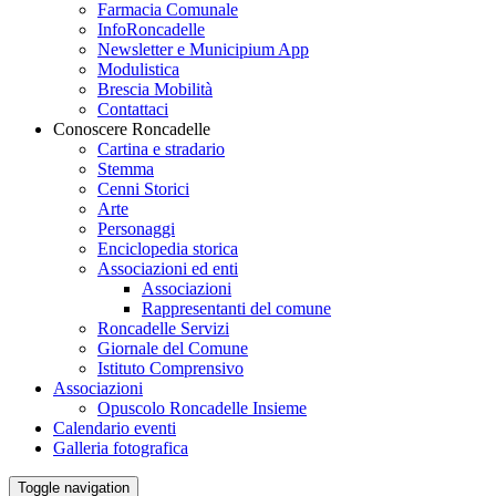
Farmacia Comunale
InfoRoncadelle
Newsletter e Municipium App
Modulistica
Brescia Mobilità
Contattaci
Conoscere Roncadelle
Cartina e stradario
Stemma
Cenni Storici
Arte
Personaggi
Enciclopedia storica
Associazioni ed enti
Associazioni
Rappresentanti del comune
Roncadelle Servizi
Giornale del Comune
Istituto Comprensivo
Associazioni
Opuscolo Roncadelle Insieme
Calendario eventi
Galleria fotografica
Toggle navigation