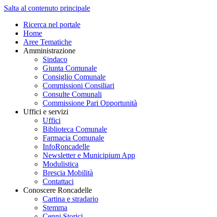
Salta al contenuto principale
Ricerca nel portale
Home
Aree Tematiche
Amministrazione
Sindaco
Giunta Comunale
Consiglio Comunale
Commissioni Consiliari
Consulte Comunali
Commissione Pari Opportunità
Uffici e servizi
Uffici
Biblioteca Comunale
Farmacia Comunale
InfoRoncadelle
Newsletter e Municipium App
Modulistica
Brescia Mobilità
Contattaci
Conoscere Roncadelle
Cartina e stradario
Stemma
Cenni Storici