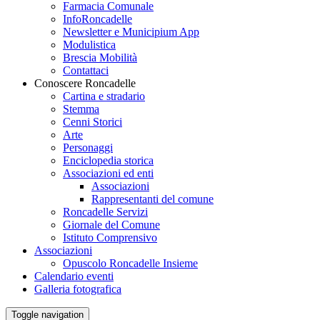
Farmacia Comunale
InfoRoncadelle
Newsletter e Municipium App
Modulistica
Brescia Mobilità
Contattaci
Conoscere Roncadelle
Cartina e stradario
Stemma
Cenni Storici
Arte
Personaggi
Enciclopedia storica
Associazioni ed enti
Associazioni
Rappresentanti del comune
Roncadelle Servizi
Giornale del Comune
Istituto Comprensivo
Associazioni
Opuscolo Roncadelle Insieme
Calendario eventi
Galleria fotografica
Toggle navigation