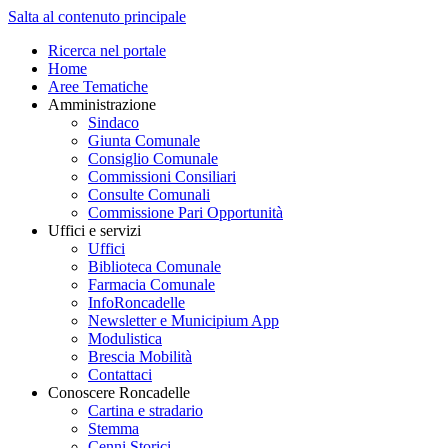
Salta al contenuto principale
Ricerca nel portale
Home
Aree Tematiche
Amministrazione
Sindaco
Giunta Comunale
Consiglio Comunale
Commissioni Consiliari
Consulte Comunali
Commissione Pari Opportunità
Uffici e servizi
Uffici
Biblioteca Comunale
Farmacia Comunale
InfoRoncadelle
Newsletter e Municipium App
Modulistica
Brescia Mobilità
Contattaci
Conoscere Roncadelle
Cartina e stradario
Stemma
Cenni Storici