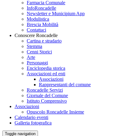
Farmacia Comunale
InfoRoncadelle
Newsletter e Municipium App
Modulistica
Brescia Mobilità
Contattaci
Conoscere Roncadelle
Cartina e stradario
Stemma
Cenni Storici
Arte
Personaggi
Enciclopedia storica
Associazioni ed enti
Associazioni
Rappresentanti del comune
Roncadelle Servizi
Giornale del Comune
Istituto Comprensivo
Associazioni
Opuscolo Roncadelle Insieme
Calendario eventi
Galleria fotografica
Toggle navigation