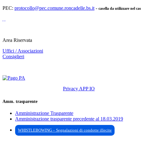
PEC:
protocollo@pec.comune.roncadelle.bs.it
-
casella da utilizzare nel ca
Area Riservata
Uffici / Associazioni
Consiglieri
Privacy APP IO
Amm. trasparente
Amministrazione Trasparente
Amministrazione trasparente precedente al 18.03.2019
WHISTLEBOWING – Segnalazioni di condotte illecite