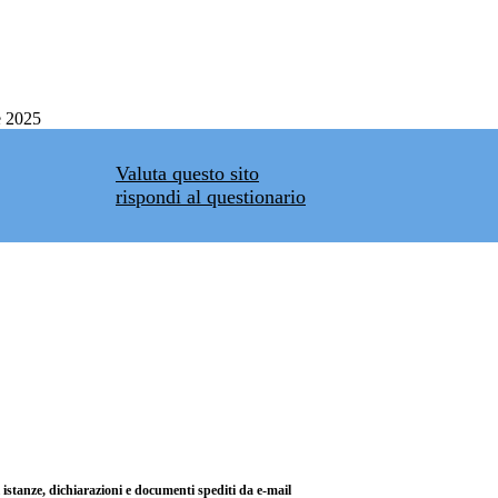
e 2025
Valuta questo sito
rispondi al questionario
di istanze, dichiarazioni e documenti spediti da e-mail