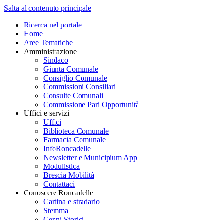
Salta al contenuto principale
Ricerca nel portale
Home
Aree Tematiche
Amministrazione
Sindaco
Giunta Comunale
Consiglio Comunale
Commissioni Consiliari
Consulte Comunali
Commissione Pari Opportunità
Uffici e servizi
Uffici
Biblioteca Comunale
Farmacia Comunale
InfoRoncadelle
Newsletter e Municipium App
Modulistica
Brescia Mobilità
Contattaci
Conoscere Roncadelle
Cartina e stradario
Stemma
Cenni Storici