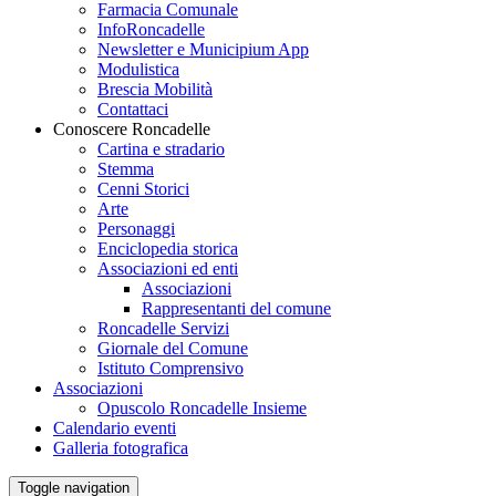
Farmacia Comunale
InfoRoncadelle
Newsletter e Municipium App
Modulistica
Brescia Mobilità
Contattaci
Conoscere Roncadelle
Cartina e stradario
Stemma
Cenni Storici
Arte
Personaggi
Enciclopedia storica
Associazioni ed enti
Associazioni
Rappresentanti del comune
Roncadelle Servizi
Giornale del Comune
Istituto Comprensivo
Associazioni
Opuscolo Roncadelle Insieme
Calendario eventi
Galleria fotografica
Toggle navigation