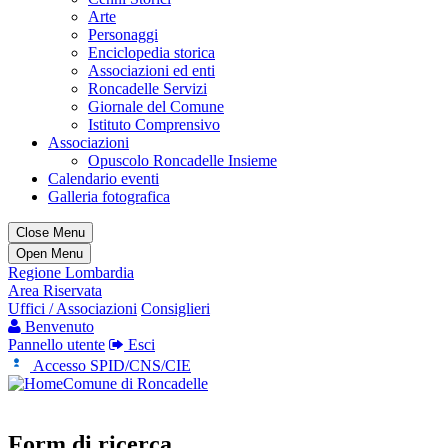
Arte
Personaggi
Enciclopedia storica
Associazioni ed enti
Roncadelle Servizi
Giornale del Comune
Istituto Comprensivo
Associazioni
Opuscolo Roncadelle Insieme
Calendario eventi
Galleria fotografica
Close Menu
Open Menu
Regione Lombardia
Area Riservata
Uffici / Associazioni
Consiglieri
Benvenuto
Pannello utente
Esci
Accesso SPID/CNS/CIE
Comune di Roncadelle
Form di ricerca