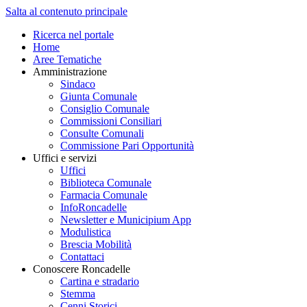
Salta al contenuto principale
Ricerca nel portale
Home
Aree Tematiche
Amministrazione
Sindaco
Giunta Comunale
Consiglio Comunale
Commissioni Consiliari
Consulte Comunali
Commissione Pari Opportunità
Uffici e servizi
Uffici
Biblioteca Comunale
Farmacia Comunale
InfoRoncadelle
Newsletter e Municipium App
Modulistica
Brescia Mobilità
Contattaci
Conoscere Roncadelle
Cartina e stradario
Stemma
Cenni Storici