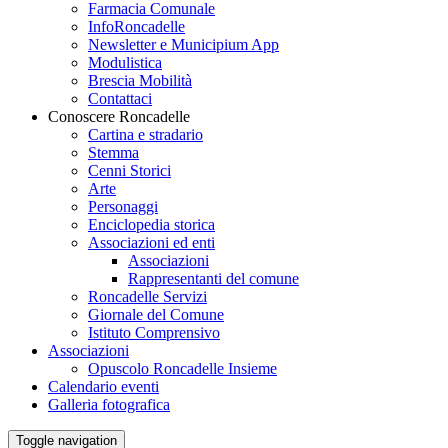
Farmacia Comunale
InfoRoncadelle
Newsletter e Municipium App
Modulistica
Brescia Mobilità
Contattaci
Conoscere Roncadelle
Cartina e stradario
Stemma
Cenni Storici
Arte
Personaggi
Enciclopedia storica
Associazioni ed enti
Associazioni
Rappresentanti del comune
Roncadelle Servizi
Giornale del Comune
Istituto Comprensivo
Associazioni
Opuscolo Roncadelle Insieme
Calendario eventi
Galleria fotografica
Toggle navigation