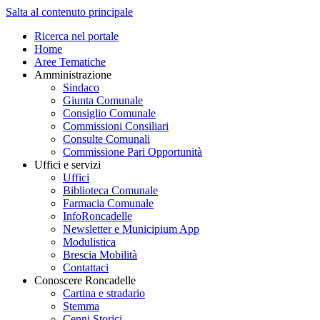
Salta al contenuto principale
Ricerca nel portale
Home
Aree Tematiche
Amministrazione
Sindaco
Giunta Comunale
Consiglio Comunale
Commissioni Consiliari
Consulte Comunali
Commissione Pari Opportunità
Uffici e servizi
Uffici
Biblioteca Comunale
Farmacia Comunale
InfoRoncadelle
Newsletter e Municipium App
Modulistica
Brescia Mobilità
Contattaci
Conoscere Roncadelle
Cartina e stradario
Stemma
Cenni Storici