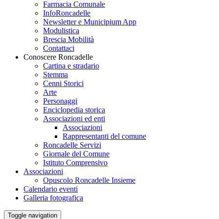
Farmacia Comunale
InfoRoncadelle
Newsletter e Municipium App
Modulistica
Brescia Mobilità
Contattaci
Conoscere Roncadelle
Cartina e stradario
Stemma
Cenni Storici
Arte
Personaggi
Enciclopedia storica
Associazioni ed enti
Associazioni
Rappresentanti del comune
Roncadelle Servizi
Giornale del Comune
Istituto Comprensivo
Associazioni
Opuscolo Roncadelle Insieme
Calendario eventi
Galleria fotografica
Toggle navigation