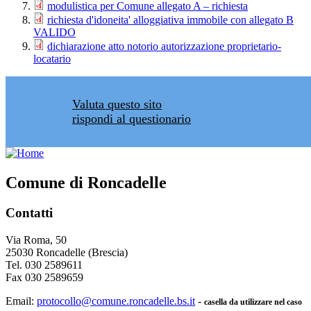
modulistica per Comune allegato A – richiesta
richiesta d'idoneita' alloggiativa immobile con allegato B
VALIDO
dichiarazione atto notorio autorizzazione proprietario-
locatario
Valuta questo sito
rispondi al questionario
Comune di Roncadelle
Contatti
Via Roma, 50
25030 Roncadelle (Brescia)
Tel. 030 2589611
Fax 030 2589659
Email:
protocollo@comune.roncadelle.bs.it
-
casella da utilizzare nel caso