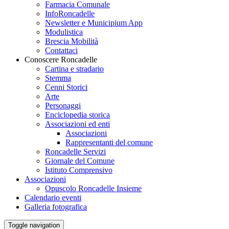
Farmacia Comunale
InfoRoncadelle
Newsletter e Municipium App
Modulistica
Brescia Mobilità
Contattaci
Conoscere Roncadelle
Cartina e stradario
Stemma
Cenni Storici
Arte
Personaggi
Enciclopedia storica
Associazioni ed enti
Associazioni
Rappresentanti del comune
Roncadelle Servizi
Giornale del Comune
Istituto Comprensivo
Associazioni
Opuscolo Roncadelle Insieme
Calendario eventi
Galleria fotografica
Toggle navigation