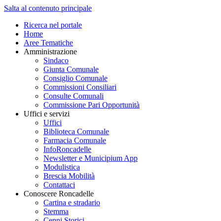
Salta al contenuto principale
Ricerca nel portale
Home
Aree Tematiche
Amministrazione
Sindaco
Giunta Comunale
Consiglio Comunale
Commissioni Consiliari
Consulte Comunali
Commissione Pari Opportunità
Uffici e servizi
Uffici
Biblioteca Comunale
Farmacia Comunale
InfoRoncadelle
Newsletter e Municipium App
Modulistica
Brescia Mobilità
Contattaci
Conoscere Roncadelle
Cartina e stradario
Stemma
Cenni Storici