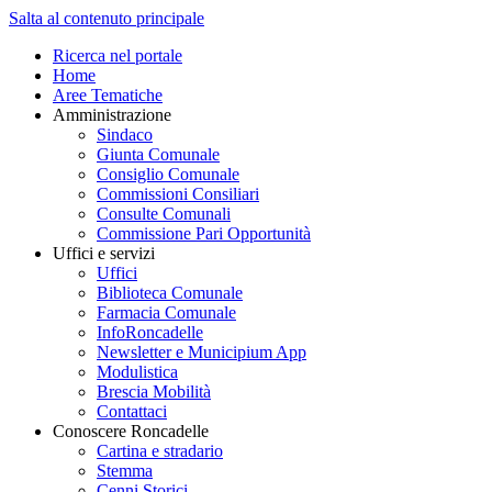
Salta al contenuto principale
Ricerca nel portale
Home
Aree Tematiche
Amministrazione
Sindaco
Giunta Comunale
Consiglio Comunale
Commissioni Consiliari
Consulte Comunali
Commissione Pari Opportunità
Uffici e servizi
Uffici
Biblioteca Comunale
Farmacia Comunale
InfoRoncadelle
Newsletter e Municipium App
Modulistica
Brescia Mobilità
Contattaci
Conoscere Roncadelle
Cartina e stradario
Stemma
Cenni Storici