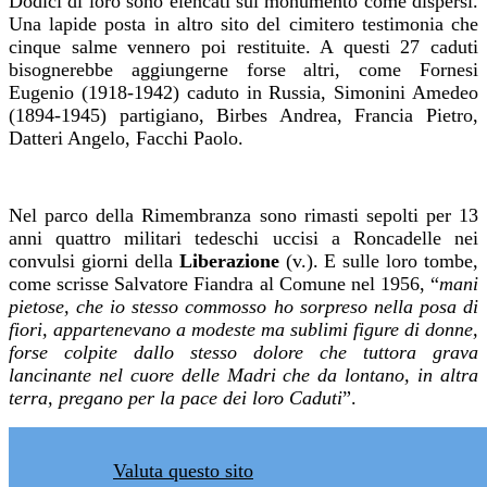
Dodici di loro sono elencati sul monumento come dispersi.
Una lapide posta in altro sito del cimitero testimonia che
cinque salme vennero poi restituite. A questi 27 caduti
bisognerebbe aggiungerne forse altri, come Fornesi
Eugenio (1918-1942) caduto in Russia, Simonini Amedeo
(1894-1945) partigiano, Birbes Andrea, Francia Pietro,
Datteri Angelo, Facchi Paolo.
Nel parco della Rimembranza sono rimasti sepolti per 13
anni quattro militari tedeschi uccisi a Roncadelle nei
convulsi giorni della
Liberazione
(v.). E sulle loro tombe,
come scrisse Salvatore Fiandra al Comune nel 1956, “
mani
pietose, che io stesso commosso ho sorpreso nella posa di
fiori, appartenevano a modeste ma sublimi figure di donne,
forse colpite dallo stesso dolore che tuttora grava
lancinante nel cuore delle Madri che da lontano, in altra
terra, pregano per la pace dei loro Caduti
”.
Valuta questo sito