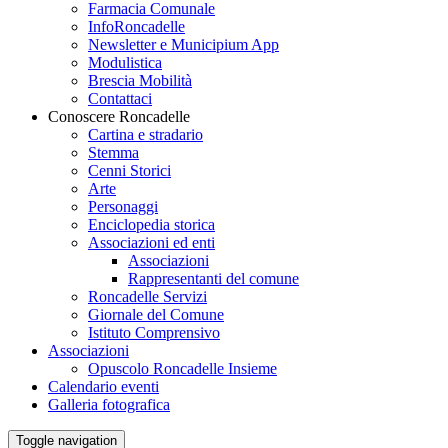
Farmacia Comunale
InfoRoncadelle
Newsletter e Municipium App
Modulistica
Brescia Mobilità
Contattaci
Conoscere Roncadelle
Cartina e stradario
Stemma
Cenni Storici
Arte
Personaggi
Enciclopedia storica
Associazioni ed enti
Associazioni
Rappresentanti del comune
Roncadelle Servizi
Giornale del Comune
Istituto Comprensivo
Associazioni
Opuscolo Roncadelle Insieme
Calendario eventi
Galleria fotografica
Toggle navigation