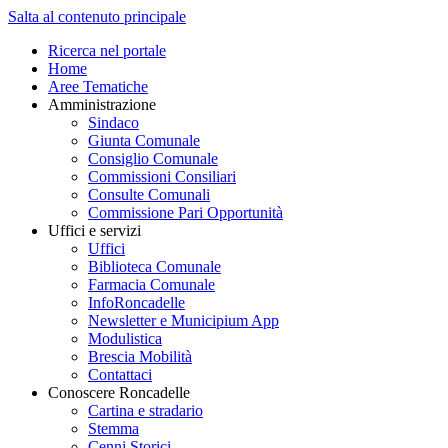
Salta al contenuto principale
Ricerca nel portale
Home
Aree Tematiche
Amministrazione
Sindaco
Giunta Comunale
Consiglio Comunale
Commissioni Consiliari
Consulte Comunali
Commissione Pari Opportunità
Uffici e servizi
Uffici
Biblioteca Comunale
Farmacia Comunale
InfoRoncadelle
Newsletter e Municipium App
Modulistica
Brescia Mobilità
Contattaci
Conoscere Roncadelle
Cartina e stradario
Stemma
Cenni Storici