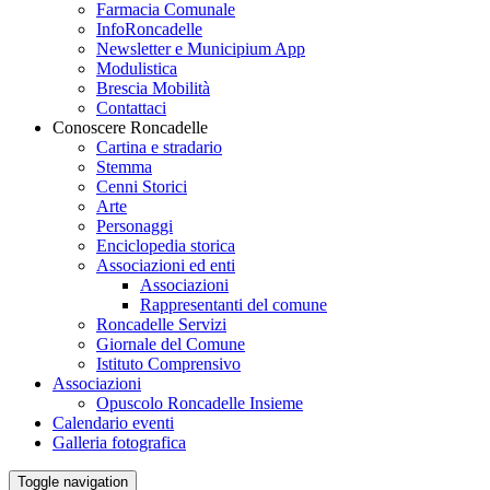
Farmacia Comunale
InfoRoncadelle
Newsletter e Municipium App
Modulistica
Brescia Mobilità
Contattaci
Conoscere Roncadelle
Cartina e stradario
Stemma
Cenni Storici
Arte
Personaggi
Enciclopedia storica
Associazioni ed enti
Associazioni
Rappresentanti del comune
Roncadelle Servizi
Giornale del Comune
Istituto Comprensivo
Associazioni
Opuscolo Roncadelle Insieme
Calendario eventi
Galleria fotografica
Toggle navigation