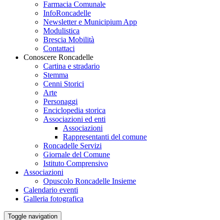
Farmacia Comunale
InfoRoncadelle
Newsletter e Municipium App
Modulistica
Brescia Mobilità
Contattaci
Conoscere Roncadelle
Cartina e stradario
Stemma
Cenni Storici
Arte
Personaggi
Enciclopedia storica
Associazioni ed enti
Associazioni
Rappresentanti del comune
Roncadelle Servizi
Giornale del Comune
Istituto Comprensivo
Associazioni
Opuscolo Roncadelle Insieme
Calendario eventi
Galleria fotografica
Toggle navigation