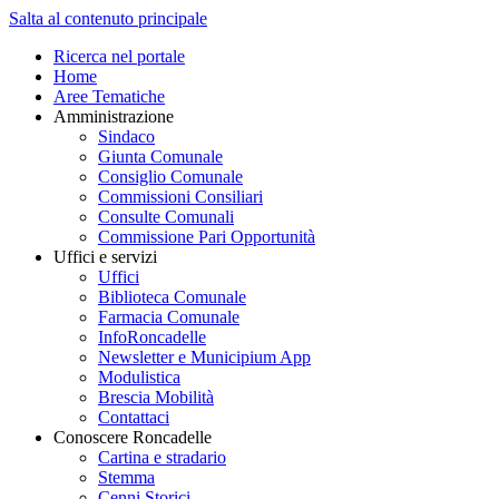
Salta al contenuto principale
Ricerca nel portale
Home
Aree Tematiche
Amministrazione
Sindaco
Giunta Comunale
Consiglio Comunale
Commissioni Consiliari
Consulte Comunali
Commissione Pari Opportunità
Uffici e servizi
Uffici
Biblioteca Comunale
Farmacia Comunale
InfoRoncadelle
Newsletter e Municipium App
Modulistica
Brescia Mobilità
Contattaci
Conoscere Roncadelle
Cartina e stradario
Stemma
Cenni Storici