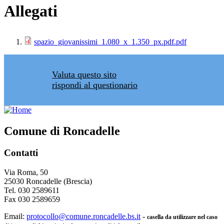
Allegati
spazio_giovanissimi_1.080_x_1.350_px.pdf.pdf
Valuta questo sito
rispondi al questionario
Comune di Roncadelle
Contatti
Via Roma, 50
25030 Roncadelle (Brescia)
Tel. 030 2589611
Fax 030 2589659
Email:
protocollo@comune.roncadelle.bs.it
-
casella da utilizzare nel caso