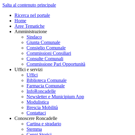
Salta al contenuto principale
Ricerca nel portale
Home
Aree Tematiche
Amministrazione
Sindaco
Giunta Comunale
Consiglio Comunale
Commissioni Consiliari
Consulte Comunali
Commissione Pari Opportunità
Uffici e servizi
Uffici
Biblioteca Comunale
Farmacia Comunale
InfoRoncadelle
Newsletter e Municipium App
Modulistica
Brescia Mobilità
Contattaci
Conoscere Roncadelle
Cartina e stradario
Stemma
Cenni Storici