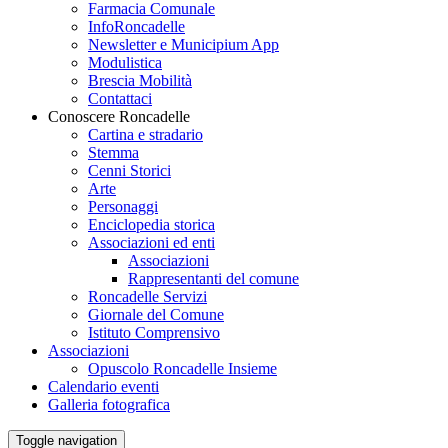
Farmacia Comunale
InfoRoncadelle
Newsletter e Municipium App
Modulistica
Brescia Mobilità
Contattaci
Conoscere Roncadelle
Cartina e stradario
Stemma
Cenni Storici
Arte
Personaggi
Enciclopedia storica
Associazioni ed enti
Associazioni
Rappresentanti del comune
Roncadelle Servizi
Giornale del Comune
Istituto Comprensivo
Associazioni
Opuscolo Roncadelle Insieme
Calendario eventi
Galleria fotografica
Toggle navigation