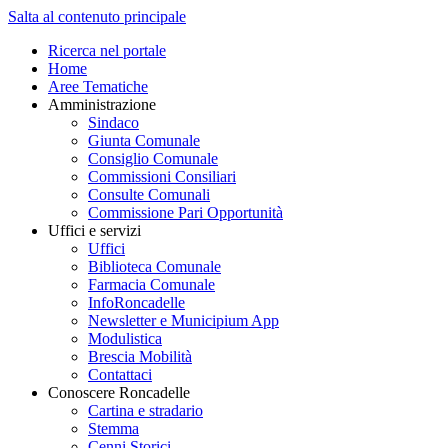
Salta al contenuto principale
Ricerca nel portale
Home
Aree Tematiche
Amministrazione
Sindaco
Giunta Comunale
Consiglio Comunale
Commissioni Consiliari
Consulte Comunali
Commissione Pari Opportunità
Uffici e servizi
Uffici
Biblioteca Comunale
Farmacia Comunale
InfoRoncadelle
Newsletter e Municipium App
Modulistica
Brescia Mobilità
Contattaci
Conoscere Roncadelle
Cartina e stradario
Stemma
Cenni Storici