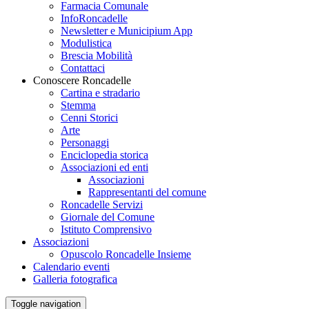
Farmacia Comunale
InfoRoncadelle
Newsletter e Municipium App
Modulistica
Brescia Mobilità
Contattaci
Conoscere Roncadelle
Cartina e stradario
Stemma
Cenni Storici
Arte
Personaggi
Enciclopedia storica
Associazioni ed enti
Associazioni
Rappresentanti del comune
Roncadelle Servizi
Giornale del Comune
Istituto Comprensivo
Associazioni
Opuscolo Roncadelle Insieme
Calendario eventi
Galleria fotografica
Toggle navigation