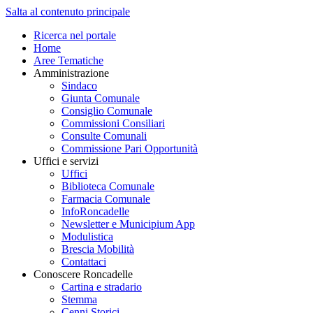
Salta al contenuto principale
Ricerca nel portale
Home
Aree Tematiche
Amministrazione
Sindaco
Giunta Comunale
Consiglio Comunale
Commissioni Consiliari
Consulte Comunali
Commissione Pari Opportunità
Uffici e servizi
Uffici
Biblioteca Comunale
Farmacia Comunale
InfoRoncadelle
Newsletter e Municipium App
Modulistica
Brescia Mobilità
Contattaci
Conoscere Roncadelle
Cartina e stradario
Stemma
Cenni Storici