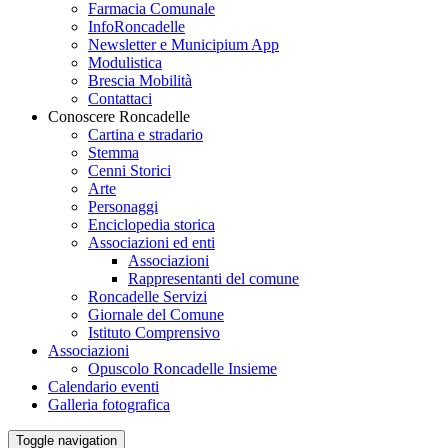
Farmacia Comunale
InfoRoncadelle
Newsletter e Municipium App
Modulistica
Brescia Mobilità
Contattaci
Conoscere Roncadelle
Cartina e stradario
Stemma
Cenni Storici
Arte
Personaggi
Enciclopedia storica
Associazioni ed enti
Associazioni
Rappresentanti del comune
Roncadelle Servizi
Giornale del Comune
Istituto Comprensivo
Associazioni
Opuscolo Roncadelle Insieme
Calendario eventi
Galleria fotografica
Toggle navigation