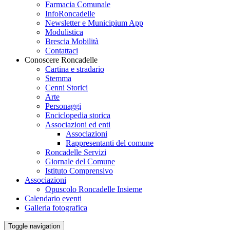
Farmacia Comunale
InfoRoncadelle
Newsletter e Municipium App
Modulistica
Brescia Mobilità
Contattaci
Conoscere Roncadelle
Cartina e stradario
Stemma
Cenni Storici
Arte
Personaggi
Enciclopedia storica
Associazioni ed enti
Associazioni
Rappresentanti del comune
Roncadelle Servizi
Giornale del Comune
Istituto Comprensivo
Associazioni
Opuscolo Roncadelle Insieme
Calendario eventi
Galleria fotografica
Toggle navigation