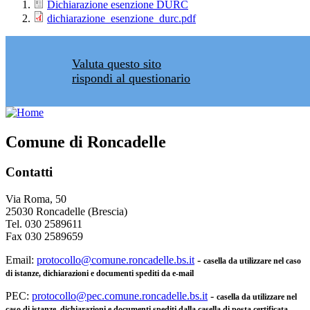
Dichiarazione esenzione DURC
dichiarazione_esenzione_durc.pdf
Valuta questo sito
rispondi al questionario
Comune di Roncadelle
Contatti
Via Roma, 50
25030 Roncadelle (Brescia)
Tel. 030 2589611
Fax 030 2589659
Email:
protocollo@comune.roncadelle.bs.it
-
casella da utilizzare nel caso
di istanze, dichiarazioni e documenti spediti da e-mail
PEC:
protocollo@pec.comune.roncadelle.bs.it
-
casella da utilizzare nel
caso di istanze, dichiarazioni e documenti spediti dalla casella di posta certificata