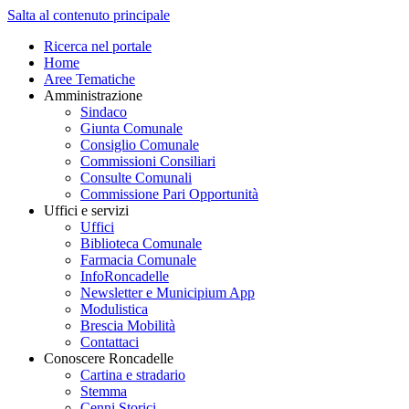
Salta al contenuto principale
Ricerca nel portale
Home
Aree Tematiche
Amministrazione
Sindaco
Giunta Comunale
Consiglio Comunale
Commissioni Consiliari
Consulte Comunali
Commissione Pari Opportunità
Uffici e servizi
Uffici
Biblioteca Comunale
Farmacia Comunale
InfoRoncadelle
Newsletter e Municipium App
Modulistica
Brescia Mobilità
Contattaci
Conoscere Roncadelle
Cartina e stradario
Stemma
Cenni Storici