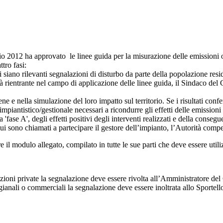
012 ha approvato le linee guida per la misurazione delle emissioni odo
tro fasi:
 ci siano rilevanti segnalazioni di disturbo da parte della popolazione resi
tà rientrante nel campo di applicazione delle linee guida, il Sindaco del 
ne e nella simulazione del loro impatto sul territorio. Se i risultati confer
piantistico/gestionale necessari a ricondurre gli effetti delle emissioni od
'fase A', degli effetti positivi degli interventi realizzati e della conseg
cui sono chiamati a partecipare il gestore dell’impianto, l’Autorità comp
 il modulo allegato, compilato in tutte le sue parti che deve essere utilizz
zioni private la segnalazione deve essere rivolta all’Amministratore de
rtigianali o commerciali la segnalazione deve essere inoltrata allo Sportel