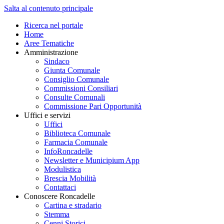
Salta al contenuto principale
Ricerca nel portale
Home
Aree Tematiche
Amministrazione
Sindaco
Giunta Comunale
Consiglio Comunale
Commissioni Consiliari
Consulte Comunali
Commissione Pari Opportunità
Uffici e servizi
Uffici
Biblioteca Comunale
Farmacia Comunale
InfoRoncadelle
Newsletter e Municipium App
Modulistica
Brescia Mobilità
Contattaci
Conoscere Roncadelle
Cartina e stradario
Stemma
Cenni Storici