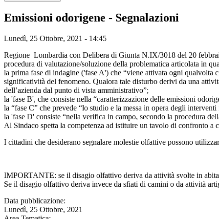
Emissioni odorigene - Segnalazioni
Lunedì, 25 Ottobre, 2021 - 14:45
Regione Lombardia con Delibera di Giunta N.IX/3018 del 20 febbraio 2
procedura di valutazione/soluzione della problematica articolata in quat
la prima fase di indagine​​​ ('fase A') che “viene attivata ogni qualvolta
significatività del fenomeno. Qualora tale disturbo derivi da una attivi
dell’azienda dal punto di vista amministrativo”;
la 'fase B', che consiste nella “caratterizzazione delle emissioni odorige
la “fase C” che prevede “lo studio e la messa in opera degli interventi im
la 'fase D' consiste “nella verifica in campo, secondo la procedura della 
Al Sindaco spetta la competenza ad istituire un tavolo di confronto a 
I cittadini che desiderano segnalare molestie olfattive possono utilizzare
IMPORTANTE: se il disagio olfattivo deriva da attività svolte in abita
Se il disagio olfattivo deriva invece da sfiati di camini o da attività a
Data pubblicazione:
Lunedì, 25 Ottobre, 2021
Area Tematica: