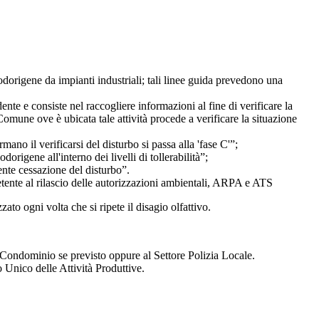
rigene da impianti industriali; tali linee guida prevedono una
dente e consiste nel raccogliere informazioni al fine di verificare la
Comune ove è ubicata tale attività procede a verificare la situazione
mano il verificarsi del disturbo si passa alla 'fase C'”;
origene all'interno dei livelli di tollerabilità”;
uente cessazione del disturbo”.
etente al rilascio delle autorizzazioni ambientali, ARPA e ATS
ato ogni volta che si ripete il disagio olfattivo.
l Condominio se previsto oppure al Settore Polizia Locale.
lo Unico delle Attività Produttive.