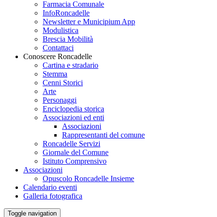
Farmacia Comunale
InfoRoncadelle
Newsletter e Municipium App
Modulistica
Brescia Mobilità
Contattaci
Conoscere Roncadelle
Cartina e stradario
Stemma
Cenni Storici
Arte
Personaggi
Enciclopedia storica
Associazioni ed enti
Associazioni
Rappresentanti del comune
Roncadelle Servizi
Giornale del Comune
Istituto Comprensivo
Associazioni
Opuscolo Roncadelle Insieme
Calendario eventi
Galleria fotografica
Toggle navigation