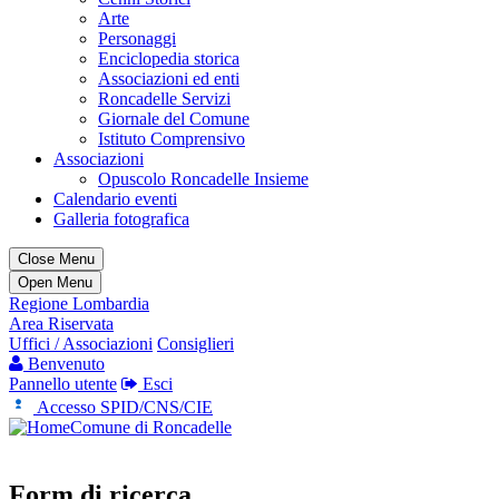
Arte
Personaggi
Enciclopedia storica
Associazioni ed enti
Roncadelle Servizi
Giornale del Comune
Istituto Comprensivo
Associazioni
Opuscolo Roncadelle Insieme
Calendario eventi
Galleria fotografica
Close Menu
Open Menu
Regione Lombardia
Area Riservata
Uffici / Associazioni
Consiglieri
Benvenuto
Pannello utente
Esci
Accesso SPID/CNS/CIE
Comune di Roncadelle
Form di ricerca