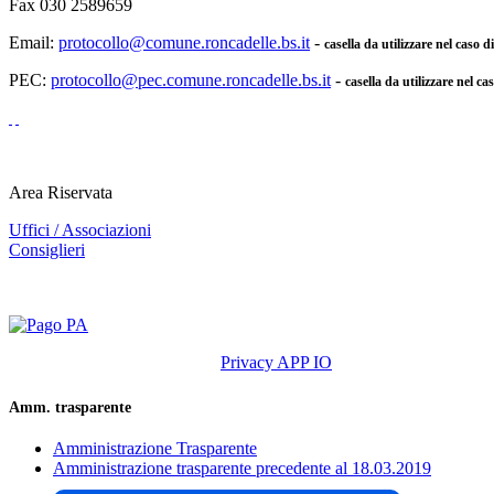
Fax 030 2589659
Email:
protocollo@comune.roncadelle.bs.it
-
casella da utilizzare nel caso 
PEC:
protocollo@pec.comune.roncadelle.bs.it
-
casella da utilizzare nel ca
Area Riservata
Uffici / Associazioni
Consiglieri
Privacy APP IO
Amm. trasparente
Amministrazione Trasparente
Amministrazione trasparente precedente al 18.03.2019