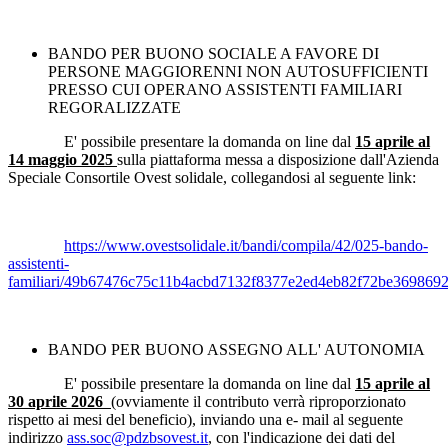
BANDO PER BUONO SOCIALE A FAVORE DI
PERSONE MAGGIORENNI NON AUTOSUFFICIENTI
PRESSO CUI OPERANO ASSISTENTI FAMILIARI
REGORALIZZATE
E' possibile presentare la domanda on line dal
15 aprile al
14 maggio 2025
sulla piattaforma messa a disposizione dall'Azienda
Speciale Consortile Ovest solidale, collegandosi al seguente link:
https://www.ovestsolidale.it/bandi/compila/42/025-bando-
assistenti-
familiari/49b67476c75c11b4acbd7132f8377e2ed4eb82f72be36986
BANDO PER BUONO ASSEGNO ALL' AUTONOMIA
E' possibile presentare la domanda on line dal
15 aprile al
30 aprile 2026
(ovviamente il contributo verrà riproporzionato
rispetto ai mesi del beneficio), inviando una e- mail al seguente
indirizzo
ass.soc@pdzbsovest.it
, con l'indicazione dei dati del