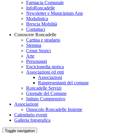
Farmacia Comunale
InfoRoncadelle
Newsletter e Municipium App
Modulistica
Brescia Mobilità
Contattaci
Conoscere Roncadelle
Cartina e stradario
Stemma
Cenni Storici
Arte
Personaggi
Enciclopedia storica
Associazioni ed enti
Associazioni
Rappresentanti del comune
Roncadelle Servizi
Giornale del Comune
Istituto Comprensivo
Associazioni
Opuscolo Roncadelle Insieme
Calendario eventi
Galleria fotografica
Toggle navigation