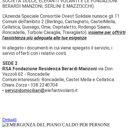
SOCIETA' DOLCE, ELEFANTI VOLANTI E LE FONDAZIONI
BERARDI MANZONI, SERLINI E MAZZOCCHI).
L'Azienda Speciale Consortile Ovest Solidale riunisce gli 11
Comuni dell'ambito 2 (Berlingo, Castegnato, CastelMella,
Cellatica, Gussago, Ome, Ospitaletto, Rodengo Saiano,
Roncadelle, Torbole Casaglia, Travagliato): i
nsieme per offrirti
l'assistenza più adeguata alle tue esigenze
.
In allegato i documenti in cui viene spiegato il servizio, i
servizi offerti con i relativi costi.
SEDE 2
RSA Fondazione Residenza Berardi Manzoni
via Don
Vezzoli 62 - Roncadelle
Comuni interessati: Roncadelle, Castel Mella e Cellatica.
Chiara Zorza • 338 2240704
•
servizidomiciliari@
elefantivolanti.it
Dettagli