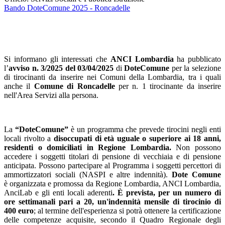
Bando DoteComune 2025 - Roncadelle
Si informano gli interessati che
ANCI Lombardia
ha pubblicato
l’
avviso n. 3/2025 del 03/04/2025
di
DoteComune
per la selezione
di tirocinanti da inserire nei Comuni della Lombardia, tra i quali
anche il
Comune di Roncadelle
per n. 1 tirocinante da inserire
nell'Area Servizi alla persona.
La
“DoteComune”
è un programma che prevede tirocini negli enti
locali rivolto a
disoccupati di età uguale o superiore ai 18 anni,
residenti o domiciliati in Regione Lombardia.
Non possono
accedere i soggetti titolari di pensione di vecchiaia e di pensione
anticipata. Possono partecipare al Programma i soggetti percettori di
ammortizzatori sociali (NASPI e altre indennità).
Dote Comune
è organizzata e promossa da Regione Lombardia, ANCI Lombardia,
AnciLab e gli enti locali aderenti
. È prevista, per un numero di
ore settimanali pari a 20, un'indennità mensile di tirocinio di
400 euro
; al termine dell'esperienza si potrà ottenere la certificazione
delle competenze acquisite, secondo il Quadro Regionale degli