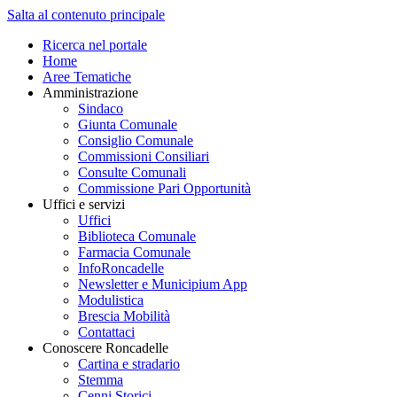
Salta al contenuto principale
Ricerca nel portale
Home
Aree Tematiche
Amministrazione
Sindaco
Giunta Comunale
Consiglio Comunale
Commissioni Consiliari
Consulte Comunali
Commissione Pari Opportunità
Uffici e servizi
Uffici
Biblioteca Comunale
Farmacia Comunale
InfoRoncadelle
Newsletter e Municipium App
Modulistica
Brescia Mobilità
Contattaci
Conoscere Roncadelle
Cartina e stradario
Stemma
Cenni Storici