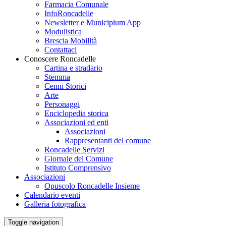
Farmacia Comunale
InfoRoncadelle
Newsletter e Municipium App
Modulistica
Brescia Mobilità
Contattaci
Conoscere Roncadelle
Cartina e stradario
Stemma
Cenni Storici
Arte
Personaggi
Enciclopedia storica
Associazioni ed enti
Associazioni
Rappresentanti del comune
Roncadelle Servizi
Giornale del Comune
Istituto Comprensivo
Associazioni
Opuscolo Roncadelle Insieme
Calendario eventi
Galleria fotografica
Toggle navigation