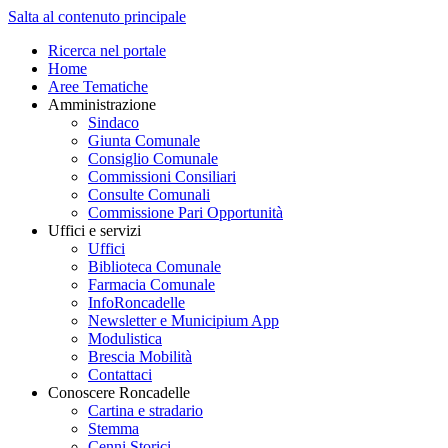
Salta al contenuto principale
Ricerca nel portale
Home
Aree Tematiche
Amministrazione
Sindaco
Giunta Comunale
Consiglio Comunale
Commissioni Consiliari
Consulte Comunali
Commissione Pari Opportunità
Uffici e servizi
Uffici
Biblioteca Comunale
Farmacia Comunale
InfoRoncadelle
Newsletter e Municipium App
Modulistica
Brescia Mobilità
Contattaci
Conoscere Roncadelle
Cartina e stradario
Stemma
Cenni Storici