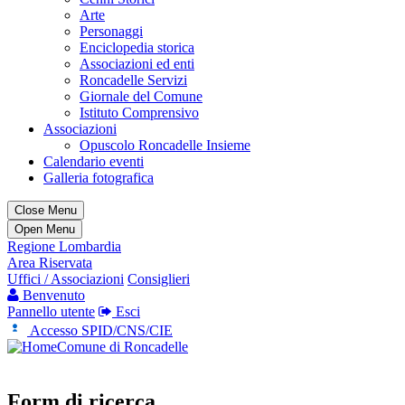
Arte
Personaggi
Enciclopedia storica
Associazioni ed enti
Roncadelle Servizi
Giornale del Comune
Istituto Comprensivo
Associazioni
Opuscolo Roncadelle Insieme
Calendario eventi
Galleria fotografica
Close Menu
Open Menu
Regione Lombardia
Area Riservata
Uffici / Associazioni
Consiglieri
Benvenuto
Pannello utente
Esci
Accesso SPID/CNS/CIE
Comune di Roncadelle
Form di ricerca