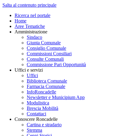
Salta al contenuto principale
Ricerca nel portale
Home
Aree Tematiche
Amministrazione
Sindaco
Giunta Comunale
Consiglio Comunale
Commissioni Consiliari
Consulte Comunali
Commissione Pari Opportunità
Uffici e servizi
Uffici
Biblioteca Comunale
Farmacia Comunale
InfoRoncadelle
Newsletter e Municipium App
Modulistica
Brescia Mobilità
Contattaci
Conoscere Roncadelle
Cartina e stradario
Stemma
Cenni Storici