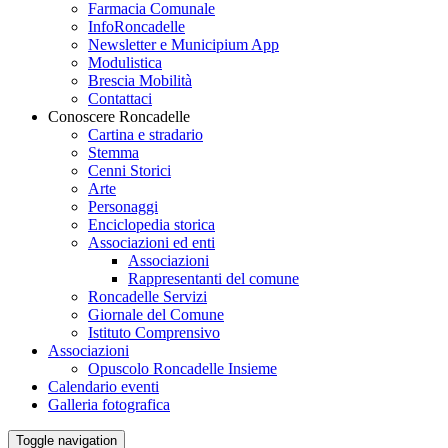
Farmacia Comunale
InfoRoncadelle
Newsletter e Municipium App
Modulistica
Brescia Mobilità
Contattaci
Conoscere Roncadelle
Cartina e stradario
Stemma
Cenni Storici
Arte
Personaggi
Enciclopedia storica
Associazioni ed enti
Associazioni
Rappresentanti del comune
Roncadelle Servizi
Giornale del Comune
Istituto Comprensivo
Associazioni
Opuscolo Roncadelle Insieme
Calendario eventi
Galleria fotografica
Toggle navigation