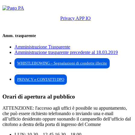
Privacy APP IO
Amm. trasparente
Amministrazione Trasparente
Amministrazione trasparente precedente al 18.03.2019
WHISTLEBOWING – Segnalazioni di condotte illecite
PRIVACY e CONTATTI DPO
Orari di apertura al pubblico
ATTENZIONE: l'accesso agli uffici è possibile su appuntamento,
che può essere richiesto telefonando o inviando una e-mail
all’ufficio desiderato oppure suonando il campanello dell’ufficio dal
citofono a destra della porta di ingresso del Comune
LUN: 10.30 – 12.45 16.30 – 18.00