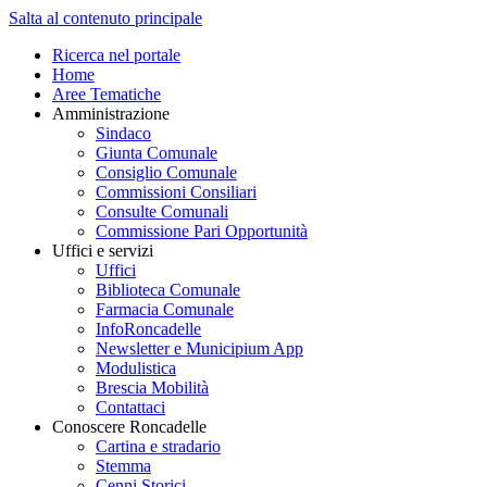
Salta al contenuto principale
Ricerca nel portale
Home
Aree Tematiche
Amministrazione
Sindaco
Giunta Comunale
Consiglio Comunale
Commissioni Consiliari
Consulte Comunali
Commissione Pari Opportunità
Uffici e servizi
Uffici
Biblioteca Comunale
Farmacia Comunale
InfoRoncadelle
Newsletter e Municipium App
Modulistica
Brescia Mobilità
Contattaci
Conoscere Roncadelle
Cartina e stradario
Stemma
Cenni Storici