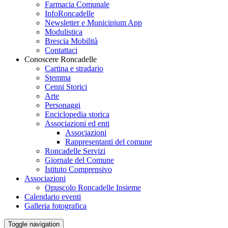
Farmacia Comunale
InfoRoncadelle
Newsletter e Municipium App
Modulistica
Brescia Mobilità
Contattaci
Conoscere Roncadelle
Cartina e stradario
Stemma
Cenni Storici
Arte
Personaggi
Enciclopedia storica
Associazioni ed enti
Associazioni
Rappresentanti del comune
Roncadelle Servizi
Giornale del Comune
Istituto Comprensivo
Associazioni
Opuscolo Roncadelle Insieme
Calendario eventi
Galleria fotografica
Toggle navigation