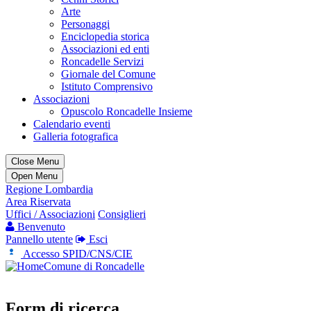
Arte
Personaggi
Enciclopedia storica
Associazioni ed enti
Roncadelle Servizi
Giornale del Comune
Istituto Comprensivo
Associazioni
Opuscolo Roncadelle Insieme
Calendario eventi
Galleria fotografica
Close Menu
Open Menu
Regione Lombardia
Area Riservata
Uffici / Associazioni
Consiglieri
Benvenuto
Pannello utente
Esci
Accesso SPID/CNS/CIE
Comune di Roncadelle
Form di ricerca