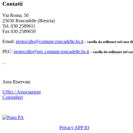
Contatti
Via Roma, 50
25030 Roncadelle (Brescia)
Tel. 030 2589611
Fax 030 2589659
Email:
protocollo@comune.roncadelle.bs.it
-
casella da utilizzare nel caso 
PEC:
protocollo@pec.comune.roncadelle.bs.it
-
casella da utilizzare nel ca
Area Riservata
Uffici / Associazioni
Consiglieri
Privacy APP IO