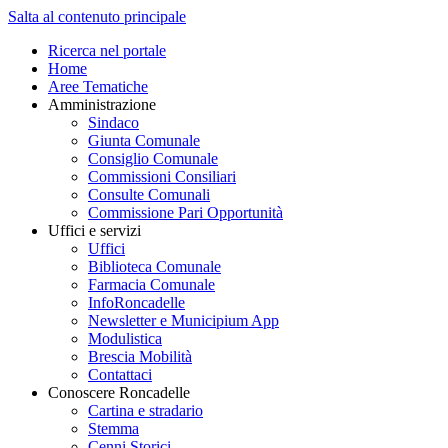
Salta al contenuto principale
Ricerca nel portale
Home
Aree Tematiche
Amministrazione
Sindaco
Giunta Comunale
Consiglio Comunale
Commissioni Consiliari
Consulte Comunali
Commissione Pari Opportunità
Uffici e servizi
Uffici
Biblioteca Comunale
Farmacia Comunale
InfoRoncadelle
Newsletter e Municipium App
Modulistica
Brescia Mobilità
Contattaci
Conoscere Roncadelle
Cartina e stradario
Stemma
Cenni Storici