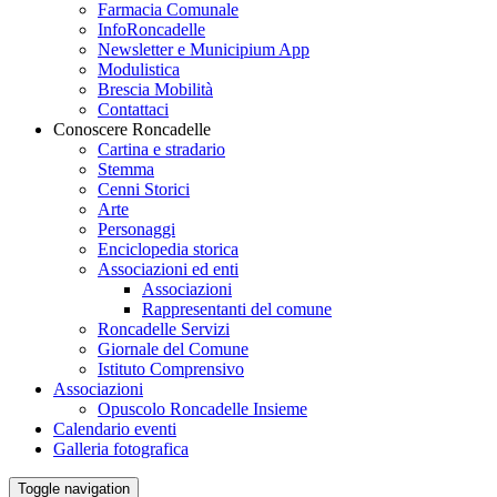
Farmacia Comunale
InfoRoncadelle
Newsletter e Municipium App
Modulistica
Brescia Mobilità
Contattaci
Conoscere Roncadelle
Cartina e stradario
Stemma
Cenni Storici
Arte
Personaggi
Enciclopedia storica
Associazioni ed enti
Associazioni
Rappresentanti del comune
Roncadelle Servizi
Giornale del Comune
Istituto Comprensivo
Associazioni
Opuscolo Roncadelle Insieme
Calendario eventi
Galleria fotografica
Toggle navigation