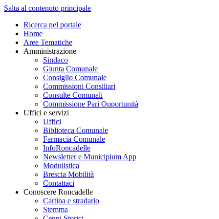
Salta al contenuto principale
Ricerca nel portale
Home
Aree Tematiche
Amministrazione
Sindaco
Giunta Comunale
Consiglio Comunale
Commissioni Consiliari
Consulte Comunali
Commissione Pari Opportunità
Uffici e servizi
Uffici
Biblioteca Comunale
Farmacia Comunale
InfoRoncadelle
Newsletter e Municipium App
Modulistica
Brescia Mobilità
Contattaci
Conoscere Roncadelle
Cartina e stradario
Stemma
Cenni Storici