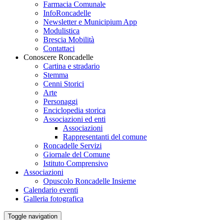
Farmacia Comunale
InfoRoncadelle
Newsletter e Municipium App
Modulistica
Brescia Mobilità
Contattaci
Conoscere Roncadelle
Cartina e stradario
Stemma
Cenni Storici
Arte
Personaggi
Enciclopedia storica
Associazioni ed enti
Associazioni
Rappresentanti del comune
Roncadelle Servizi
Giornale del Comune
Istituto Comprensivo
Associazioni
Opuscolo Roncadelle Insieme
Calendario eventi
Galleria fotografica
Toggle navigation