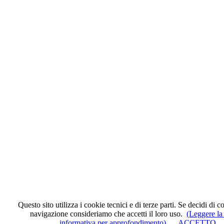
Questo sito utilizza i cookie tecnici e di terze parti. Se decidi di c
navigazione consideriamo che accetti il loro uso.
(Leggere la
informativa per approfondimento)
ACCETTO