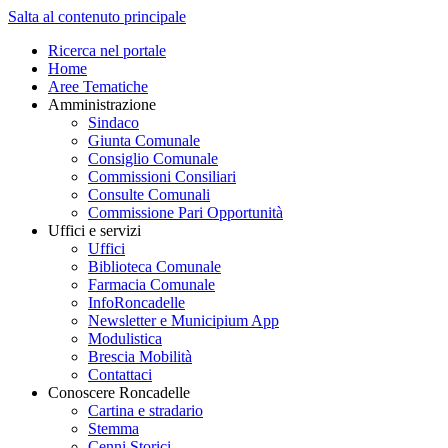
Salta al contenuto principale
Ricerca nel portale
Home
Aree Tematiche
Amministrazione
Sindaco
Giunta Comunale
Consiglio Comunale
Commissioni Consiliari
Consulte Comunali
Commissione Pari Opportunità
Uffici e servizi
Uffici
Biblioteca Comunale
Farmacia Comunale
InfoRoncadelle
Newsletter e Municipium App
Modulistica
Brescia Mobilità
Contattaci
Conoscere Roncadelle
Cartina e stradario
Stemma
Cenni Storici