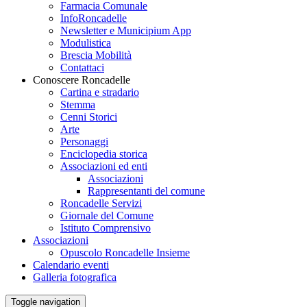
Farmacia Comunale
InfoRoncadelle
Newsletter e Municipium App
Modulistica
Brescia Mobilità
Contattaci
Conoscere Roncadelle
Cartina e stradario
Stemma
Cenni Storici
Arte
Personaggi
Enciclopedia storica
Associazioni ed enti
Associazioni
Rappresentanti del comune
Roncadelle Servizi
Giornale del Comune
Istituto Comprensivo
Associazioni
Opuscolo Roncadelle Insieme
Calendario eventi
Galleria fotografica
Toggle navigation