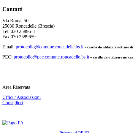
Contatti
Via Roma, 50
25030 Roncadelle (Brescia)
Tel. 030 2589611
Fax 030 2589659
Email:
protocollo@comune.roncadelle.bs.it
-
casella da utilizzare nel caso 
PEC:
protocollo@pec.comune.roncadelle.bs.it
-
casella da utilizzare nel ca
Area Riservata
Uffici / Associazioni
Consiglieri
Privacy APP IO