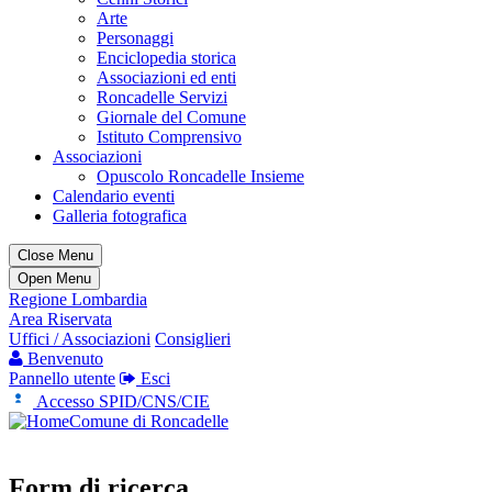
Arte
Personaggi
Enciclopedia storica
Associazioni ed enti
Roncadelle Servizi
Giornale del Comune
Istituto Comprensivo
Associazioni
Opuscolo Roncadelle Insieme
Calendario eventi
Galleria fotografica
Close Menu
Open Menu
Regione Lombardia
Area Riservata
Uffici / Associazioni
Consiglieri
Benvenuto
Pannello utente
Esci
Accesso SPID/CNS/CIE
Comune di Roncadelle
Form di ricerca