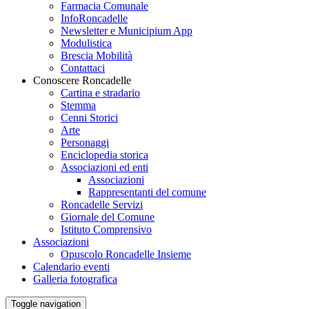
Farmacia Comunale
InfoRoncadelle
Newsletter e Municipium App
Modulistica
Brescia Mobilità
Contattaci
Conoscere Roncadelle
Cartina e stradario
Stemma
Cenni Storici
Arte
Personaggi
Enciclopedia storica
Associazioni ed enti
Associazioni
Rappresentanti del comune
Roncadelle Servizi
Giornale del Comune
Istituto Comprensivo
Associazioni
Opuscolo Roncadelle Insieme
Calendario eventi
Galleria fotografica
Toggle navigation