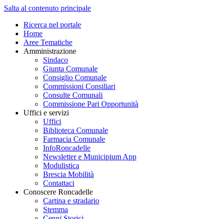
Salta al contenuto principale
Ricerca nel portale
Home
Aree Tematiche
Amministrazione
Sindaco
Giunta Comunale
Consiglio Comunale
Commissioni Consiliari
Consulte Comunali
Commissione Pari Opportunità
Uffici e servizi
Uffici
Biblioteca Comunale
Farmacia Comunale
InfoRoncadelle
Newsletter e Municipium App
Modulistica
Brescia Mobilità
Contattaci
Conoscere Roncadelle
Cartina e stradario
Stemma
Cenni Storici