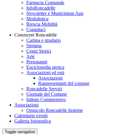
Farmacia Comunale
InfoRoncadelle
Newsletter e Municipium App
Modulistica
Brescia Mobilità
Contattaci
Conoscere Roncadelle
Cartina e stradario
Stemma
Cenni Storici
Arte
Personaggi
Enciclopedia storica
Associazioni ed enti
Associazioni
Rappresentanti del comune
Roncadelle Servizi
Giornale del Comune
Istituto Comprensivo
Associazioni
Opuscolo Roncadelle Insieme
Calendario eventi
Galleria fotografica
Toggle navigation