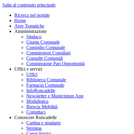
Salta al contenuto principale
Ricerca nel portale
Home
Aree Tematiche
Amministrazione
Sindaco
Giunta Comunale
Consiglio Comunale
Commissioni Consiliari
Consulte Comunali
Commissione Pari Opportunità
Uffici e servizi
Uffici
Biblioteca Comunale
Farmacia Comunale
InfoRoncadelle
Newsletter e Municipium App
Modulistica
Brescia Mobilità
Contattaci
Conoscere Roncadelle
Cartina e stradario
Stemma
Cenni Storici