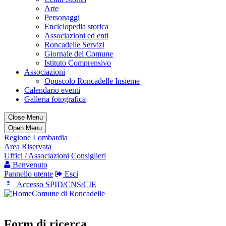
Arte
Personaggi
Enciclopedia storica
Associazioni ed enti
Roncadelle Servizi
Giornale del Comune
Istituto Comprensivo
Associazioni
Opuscolo Roncadelle Insieme
Calendario eventi
Galleria fotografica
Close Menu
Open Menu
Regione Lombardia
Area Riservata
Uffici / Associazioni
Consiglieri
Benvenuto
Pannello utente
Esci
Accesso SPID/CNS/CIE
Comune di Roncadelle
Form di ricerca