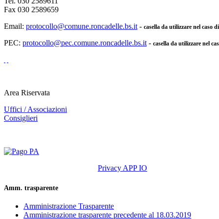
Tel. 030 2589611
Fax 030 2589659
Email:
protocollo@comune.roncadelle.bs.it
-
casella da utilizzare nel caso 
PEC:
protocollo@pec.comune.roncadelle.bs.it
-
casella da utilizzare nel ca
Area Riservata
Uffici / Associazioni
Consiglieri
Privacy APP IO
Amm. trasparente
Amministrazione Trasparente
Amministrazione trasparente precedente al 18.03.2019