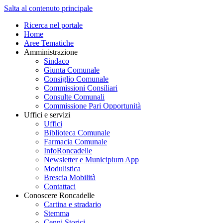
Salta al contenuto principale
Ricerca nel portale
Home
Aree Tematiche
Amministrazione
Sindaco
Giunta Comunale
Consiglio Comunale
Commissioni Consiliari
Consulte Comunali
Commissione Pari Opportunità
Uffici e servizi
Uffici
Biblioteca Comunale
Farmacia Comunale
InfoRoncadelle
Newsletter e Municipium App
Modulistica
Brescia Mobilità
Contattaci
Conoscere Roncadelle
Cartina e stradario
Stemma
Cenni Storici