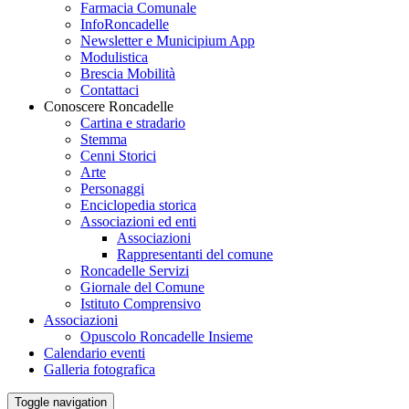
Farmacia Comunale
InfoRoncadelle
Newsletter e Municipium App
Modulistica
Brescia Mobilità
Contattaci
Conoscere Roncadelle
Cartina e stradario
Stemma
Cenni Storici
Arte
Personaggi
Enciclopedia storica
Associazioni ed enti
Associazioni
Rappresentanti del comune
Roncadelle Servizi
Giornale del Comune
Istituto Comprensivo
Associazioni
Opuscolo Roncadelle Insieme
Calendario eventi
Galleria fotografica
Toggle navigation