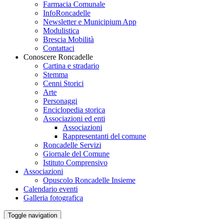
Farmacia Comunale
InfoRoncadelle
Newsletter e Municipium App
Modulistica
Brescia Mobilità
Contattaci
Conoscere Roncadelle
Cartina e stradario
Stemma
Cenni Storici
Arte
Personaggi
Enciclopedia storica
Associazioni ed enti
Associazioni
Rappresentanti del comune
Roncadelle Servizi
Giornale del Comune
Istituto Comprensivo
Associazioni
Opuscolo Roncadelle Insieme
Calendario eventi
Galleria fotografica
Toggle navigation