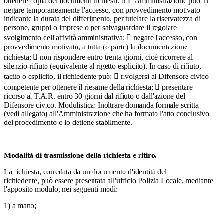
ottenere copia dei documenti richiesti.  L'Amministrazione può: 
negare temporaneamente l'accesso, con provvedimento motivato
indicante la durata del differimento, per tutelare la riservatezza di
persone, gruppi o imprese o per salvaguardare il regolare
svolgimento dell'attività amministrativa;  negare l'accesso, con
provvedimento motivato, a tutta (o parte) la documentazione
richiesta;  non rispondere entro trenta giorni, cioè ricorrere al
silenzio-rifiuto (equivalente al rigetto esplicito). In caso di rifiuto,
tacito o esplicito, il richiedente può:  rivolgersi al Difensore civico
competente per ottenere il riesame della richiesta;  presentare
ricorso al T.A.R. entro 30 giorni dal rifiuto o dall'azione del
Difensore civico. Modulistica: Inoltrare domanda formale scritta
(vedi allegato) all'Amministrazione che ha formato l'atto conclusivo
del procedimento o lo detiene stabilmente.
Modalità di trasmissione della richiesta e ritiro.
La richiesta, corredata da un documento d'identità del
richiedente, può essere presentata all'ufficio Polizia Locale, mediante
l'apposito modulo, nei seguenti modi:
1) a mano;