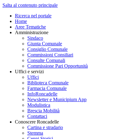
Salta al contenuto principale
Ricerca nel portale
Home
Aree Tematiche
Amministrazione
Sindaco
Giunta Comunale
Consiglio Comunale
Commissioni Consiliari
Consulte Comunali
Commissione Pari Opportunità
Uffici e servizi
Uffici
Biblioteca Comunale
Farmacia Comunale
InfoRoncadelle
Newsletter e Municipium App
Modulistica
Brescia Mobilità
Contattaci
Conoscere Roncadelle
Cartina e stradario
Stemma
Cenni Storici