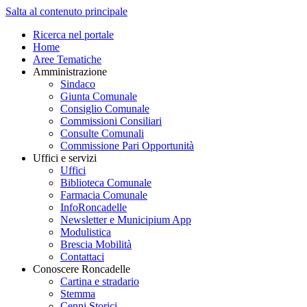
Salta al contenuto principale
Ricerca nel portale
Home
Aree Tematiche
Amministrazione
Sindaco
Giunta Comunale
Consiglio Comunale
Commissioni Consiliari
Consulte Comunali
Commissione Pari Opportunità
Uffici e servizi
Uffici
Biblioteca Comunale
Farmacia Comunale
InfoRoncadelle
Newsletter e Municipium App
Modulistica
Brescia Mobilità
Contattaci
Conoscere Roncadelle
Cartina e stradario
Stemma
Cenni Storici