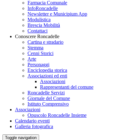
Farmacia Comunale
InfoRoncadelle
Newsletter e Municipium App
Modulistica
Brescia Mobilità
Contattaci
Conoscere Roncadelle
Cartina e stradario
Stemma
Cenni Storici
Arte
Personaggi
Enciclopedia storica
Associazioni ed enti
Associazioni
Rappresentanti del comune
Roncadelle Servizi
Giornale del Comune
Istituto Comprensivo
Associazioni
Opuscolo Roncadelle Insieme
Calendario eventi
Galleria fotografica
Toggle navigation