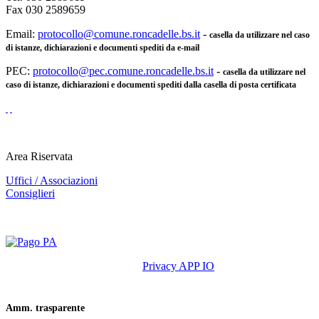
Fax 030 2589659
Email:
protocollo@comune.roncadelle.bs.it
-
casella da utilizzare nel caso
di istanze, dichiarazioni e documenti spediti da e-mail
PEC:
protocollo@pec.comune.roncadelle.bs.it
-
casella da utilizzare nel
caso di istanze, dichiarazioni e documenti spediti dalla casella di posta certificata
Area Riservata
Uffici / Associazioni
Consiglieri
Privacy APP IO
Amm. trasparente