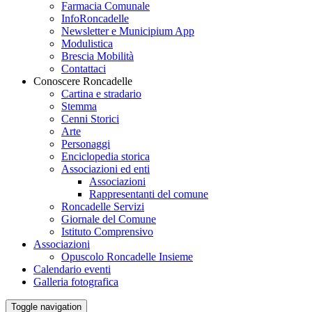
Farmacia Comunale
InfoRoncadelle
Newsletter e Municipium App
Modulistica
Brescia Mobilità
Contattaci
Conoscere Roncadelle
Cartina e stradario
Stemma
Cenni Storici
Arte
Personaggi
Enciclopedia storica
Associazioni ed enti
Associazioni
Rappresentanti del comune
Roncadelle Servizi
Giornale del Comune
Istituto Comprensivo
Associazioni
Opuscolo Roncadelle Insieme
Calendario eventi
Galleria fotografica
Toggle navigation