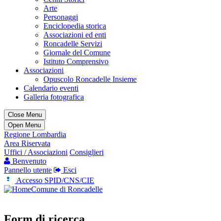
Arte
Personaggi
Enciclopedia storica
Associazioni ed enti
Roncadelle Servizi
Giornale del Comune
Istituto Comprensivo
Associazioni
Opuscolo Roncadelle Insieme
Calendario eventi
Galleria fotografica
Close Menu
Open Menu
Regione Lombardia
Area Riservata
Uffici / Associazioni
Consiglieri
Benvenuto
Pannello utente
Esci
Accesso SPID/CNS/CIE
Comune di Roncadelle
Form di ricerca