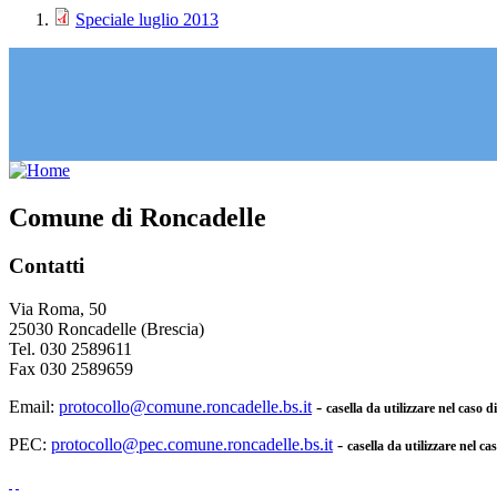
Speciale luglio 2013
Comune di Roncadelle
Contatti
Via Roma, 50
25030 Roncadelle (Brescia)
Tel. 030 2589611
Fax 030 2589659
Email:
protocollo@comune.roncadelle.bs.it
-
casella da utilizzare nel caso 
PEC:
protocollo@pec.comune.roncadelle.bs.it
-
casella da utilizzare nel ca