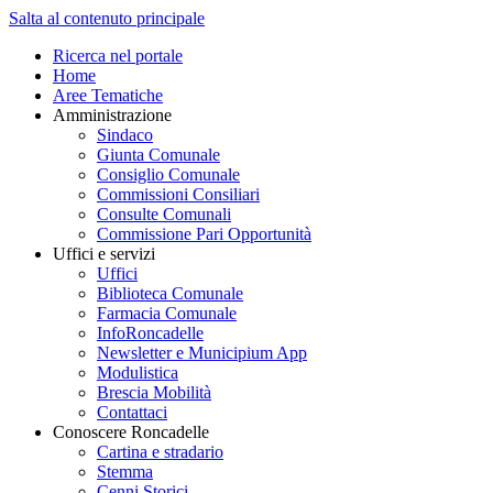
Salta al contenuto principale
Ricerca nel portale
Home
Aree Tematiche
Amministrazione
Sindaco
Giunta Comunale
Consiglio Comunale
Commissioni Consiliari
Consulte Comunali
Commissione Pari Opportunità
Uffici e servizi
Uffici
Biblioteca Comunale
Farmacia Comunale
InfoRoncadelle
Newsletter e Municipium App
Modulistica
Brescia Mobilità
Contattaci
Conoscere Roncadelle
Cartina e stradario
Stemma
Cenni Storici