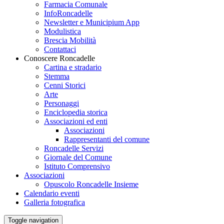
Farmacia Comunale
InfoRoncadelle
Newsletter e Municipium App
Modulistica
Brescia Mobilità
Contattaci
Conoscere Roncadelle
Cartina e stradario
Stemma
Cenni Storici
Arte
Personaggi
Enciclopedia storica
Associazioni ed enti
Associazioni
Rappresentanti del comune
Roncadelle Servizi
Giornale del Comune
Istituto Comprensivo
Associazioni
Opuscolo Roncadelle Insieme
Calendario eventi
Galleria fotografica
Toggle navigation