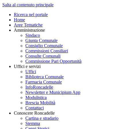
Salta al contenuto principale
Ricerca nel portale
Home
Aree Tematiche
Amministrazione
Sindaco
Giunta Comunale
Consiglio Comunale
Commissioni Consiliari
Consulte Comunali
Commissione Pari Opportunità
Uffici e servizi
Uffici
Biblioteca Comunale
Farmacia Comunale
InfoRoncadelle
Newsletter e Municipium App
Modulistica
Brescia Mobilità
Contattaci
Conoscere Roncadelle
Cartina e stradario
Stemma
Cenni Storici