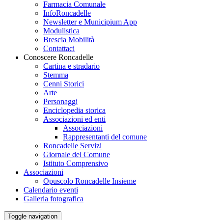
Farmacia Comunale
InfoRoncadelle
Newsletter e Municipium App
Modulistica
Brescia Mobilità
Contattaci
Conoscere Roncadelle
Cartina e stradario
Stemma
Cenni Storici
Arte
Personaggi
Enciclopedia storica
Associazioni ed enti
Associazioni
Rappresentanti del comune
Roncadelle Servizi
Giornale del Comune
Istituto Comprensivo
Associazioni
Opuscolo Roncadelle Insieme
Calendario eventi
Galleria fotografica
Toggle navigation