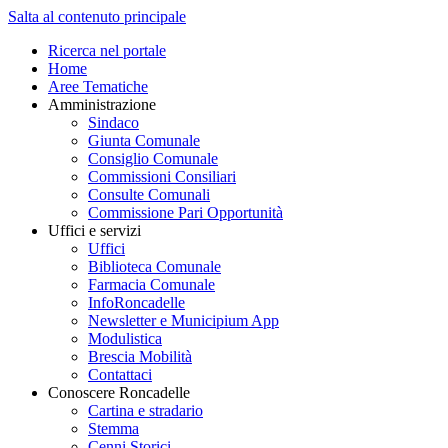
Salta al contenuto principale
Ricerca nel portale
Home
Aree Tematiche
Amministrazione
Sindaco
Giunta Comunale
Consiglio Comunale
Commissioni Consiliari
Consulte Comunali
Commissione Pari Opportunità
Uffici e servizi
Uffici
Biblioteca Comunale
Farmacia Comunale
InfoRoncadelle
Newsletter e Municipium App
Modulistica
Brescia Mobilità
Contattaci
Conoscere Roncadelle
Cartina e stradario
Stemma
Cenni Storici