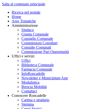
Salta al contenuto principale
Ricerca nel portale
Home
Aree Tematiche
Amministrazione
Sindaco
Giunta Comunale
Consiglio Comunale
Commissioni Consiliari
Consulte Comunali
Commissione Pari Opportunità
Uffici e servizi
Uffici
Biblioteca Comunale
Farmacia Comunale
InfoRoncadelle
Newsletter e Municipium App
Modulistica
Brescia Mobilità
Contattaci
Conoscere Roncadelle
Cartina e stradario
Stemma
Cenni Storici