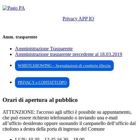
Privacy APP IO
Amm. trasparente
Amministrazione Trasparente
Amministrazione trasparente precedente al 18.03.2019
WHISTLEBOWING – Segnalazioni di condotte illecite
PRIVACY e CONTATTI DPO
Orari di apertura al pubblico
ATTENZIONE: l'accesso agli uffici è possibile su appuntamento,
che può essere richiesto telefonando o inviando una e-mail
all’ufficio desiderato oppure suonando il campanello dell’ufficio dal
citofono a destra della porta di ingresso del Comune
LUN: 10.30 – 12.45 16.30 – 18.00