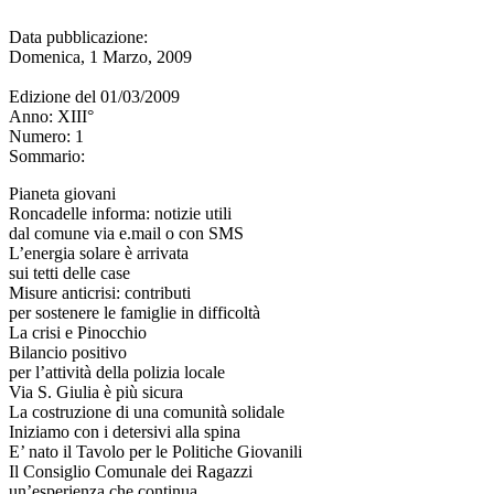
Data pubblicazione:
Domenica, 1 Marzo, 2009
Edizione del
01/03/2009
Anno:
XIII°
Numero:
1
Sommario:
Pianeta giovani
Roncadelle informa: notizie utili
dal comune via e.mail o con SMS
L’energia solare è arrivata
sui tetti delle case
Misure anticrisi: contributi
per sostenere le famiglie in difficoltà
La crisi e Pinocchio
Bilancio positivo
per l’attività della polizia locale
Via S. Giulia è più sicura
La costruzione di una comunità solidale
Iniziamo con i detersivi alla spina
E’ nato il Tavolo per le Politiche Giovanili
Il Consiglio Comunale dei Ragazzi
un’esperienza che continua