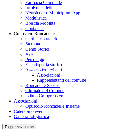
Farmacia Comunale
InfoRoncadelle
Newsletter e Municipium App
Modulistica
Brescia Mobilità
Contattaci
Conoscere Roncadelle
Cartina e stradario
Stemma
Cenni Storici
Arte
Personaggi
Enciclopedia storica
Associazioni ed enti
Associazioni
Rappresentanti del comune
Roncadelle Servizi
Giornale del Comune
Istituto Comprensivo
Associazioni
Opuscolo Roncadelle Insieme
Calendario eventi
Galleria fotografica
Toggle navigation