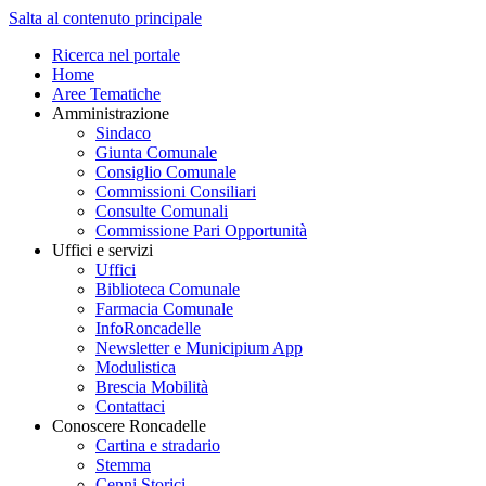
Salta al contenuto principale
Ricerca nel portale
Home
Aree Tematiche
Amministrazione
Sindaco
Giunta Comunale
Consiglio Comunale
Commissioni Consiliari
Consulte Comunali
Commissione Pari Opportunità
Uffici e servizi
Uffici
Biblioteca Comunale
Farmacia Comunale
InfoRoncadelle
Newsletter e Municipium App
Modulistica
Brescia Mobilità
Contattaci
Conoscere Roncadelle
Cartina e stradario
Stemma
Cenni Storici