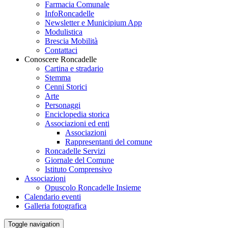
Farmacia Comunale
InfoRoncadelle
Newsletter e Municipium App
Modulistica
Brescia Mobilità
Contattaci
Conoscere Roncadelle
Cartina e stradario
Stemma
Cenni Storici
Arte
Personaggi
Enciclopedia storica
Associazioni ed enti
Associazioni
Rappresentanti del comune
Roncadelle Servizi
Giornale del Comune
Istituto Comprensivo
Associazioni
Opuscolo Roncadelle Insieme
Calendario eventi
Galleria fotografica
Toggle navigation