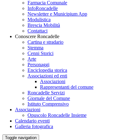
Farmacia Comunale
InfoRoncadelle
Newsletter e Municipium App
Modulistica
Brescia Mobilità
Contattaci
Conoscere Roncadelle
Cartina e stradario
Stemma
Cenni Storici
Arte
Personaggi
Enciclopedia storica
Associazioni ed enti
Associazioni
Rappresentanti del comune
Roncadelle Servizi
Giornale del Comune
Istituto Comprensivo
Associazioni
Opuscolo Roncadelle Insieme
Calendario eventi
Galleria fotografica
Toggle navigation