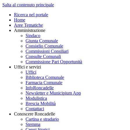
Salta al contenuto principale
Ricerca nel portale
Home
Aree Tematiche
Amministrazione
Sindaco
Giunta Comunale
Consiglio Comunale
Commissioni Consiliari
Consulte Comunali
Commissione Pari Opportunità
Uffici e servizi
Uffici
Biblioteca Comunale
Farmacia Comunale
InfoRoncadelle
Newsletter e Municipium App
Modulistica
Brescia Mobilità
Contattaci
Conoscere Roncadelle
Cartina e stradario
Stemma
Cenni Storici