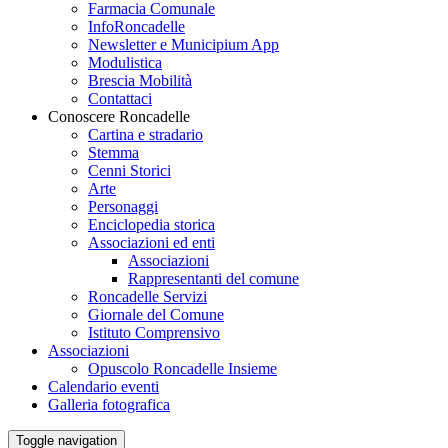
Farmacia Comunale
InfoRoncadelle
Newsletter e Municipium App
Modulistica
Brescia Mobilità
Contattaci
Conoscere Roncadelle
Cartina e stradario
Stemma
Cenni Storici
Arte
Personaggi
Enciclopedia storica
Associazioni ed enti
Associazioni
Rappresentanti del comune
Roncadelle Servizi
Giornale del Comune
Istituto Comprensivo
Associazioni
Opuscolo Roncadelle Insieme
Calendario eventi
Galleria fotografica
Toggle navigation