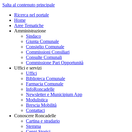
Salta al contenuto principale
Ricerca nel portale
Home
Aree Tematiche
Amministrazione
Sindaco
Giunta Comunale
Consiglio Comunale
Commissioni Consiliari
Consulte Comunali
Commissione Pari Opportunità
Uffici e servizi
Uffici
Biblioteca Comunale
Farmacia Comunale
InfoRoncadelle
Newsletter e Municipium App
Modulistica
Brescia Mobilità
Contattaci
Conoscere Roncadelle
Cartina e stradario
Stemma
Cenni Storici