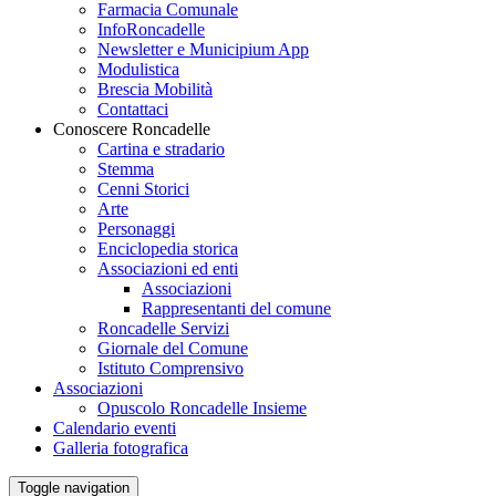
Farmacia Comunale
InfoRoncadelle
Newsletter e Municipium App
Modulistica
Brescia Mobilità
Contattaci
Conoscere Roncadelle
Cartina e stradario
Stemma
Cenni Storici
Arte
Personaggi
Enciclopedia storica
Associazioni ed enti
Associazioni
Rappresentanti del comune
Roncadelle Servizi
Giornale del Comune
Istituto Comprensivo
Associazioni
Opuscolo Roncadelle Insieme
Calendario eventi
Galleria fotografica
Toggle navigation