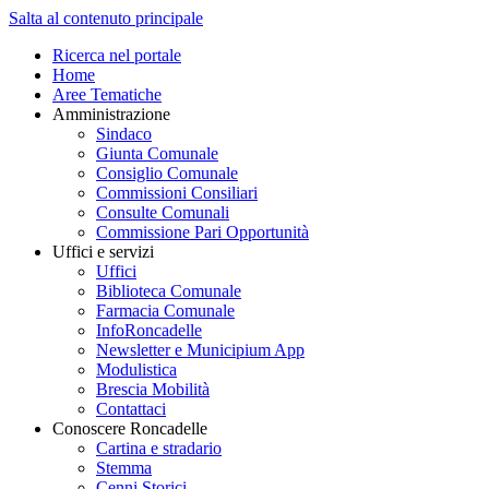
Salta al contenuto principale
Ricerca nel portale
Home
Aree Tematiche
Amministrazione
Sindaco
Giunta Comunale
Consiglio Comunale
Commissioni Consiliari
Consulte Comunali
Commissione Pari Opportunità
Uffici e servizi
Uffici
Biblioteca Comunale
Farmacia Comunale
InfoRoncadelle
Newsletter e Municipium App
Modulistica
Brescia Mobilità
Contattaci
Conoscere Roncadelle
Cartina e stradario
Stemma
Cenni Storici