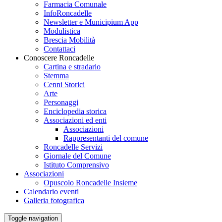
Farmacia Comunale
InfoRoncadelle
Newsletter e Municipium App
Modulistica
Brescia Mobilità
Contattaci
Conoscere Roncadelle
Cartina e stradario
Stemma
Cenni Storici
Arte
Personaggi
Enciclopedia storica
Associazioni ed enti
Associazioni
Rappresentanti del comune
Roncadelle Servizi
Giornale del Comune
Istituto Comprensivo
Associazioni
Opuscolo Roncadelle Insieme
Calendario eventi
Galleria fotografica
Toggle navigation