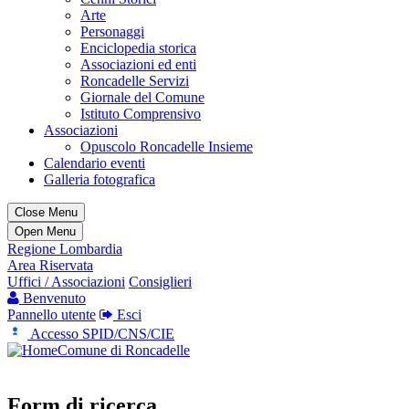
Arte
Personaggi
Enciclopedia storica
Associazioni ed enti
Roncadelle Servizi
Giornale del Comune
Istituto Comprensivo
Associazioni
Opuscolo Roncadelle Insieme
Calendario eventi
Galleria fotografica
Close Menu
Open Menu
Regione Lombardia
Area Riservata
Uffici / Associazioni
Consiglieri
Benvenuto
Pannello utente
Esci
Accesso SPID/CNS/CIE
Comune di Roncadelle
Form di ricerca