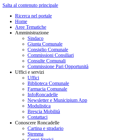
Salta al contenuto principale
Ricerca nel portale
Home
Aree Tematiche
Amministrazione
Sindaco
Giunta Comunale
Consiglio Comunale
Commissioni Consiliari
Consulte Comunali
Commissione Pari Opportunità
Uffici e servizi
Uffici
Biblioteca Comunale
Farmacia Comunale
InfoRoncadelle
Newsletter e Municipium App
Modulistica
Brescia Mobilità
Contattaci
Conoscere Roncadelle
Cartina e stradario
Stemma
Cenni Storici