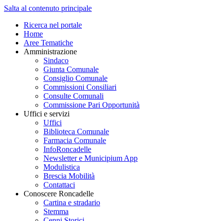
Salta al contenuto principale
Ricerca nel portale
Home
Aree Tematiche
Amministrazione
Sindaco
Giunta Comunale
Consiglio Comunale
Commissioni Consiliari
Consulte Comunali
Commissione Pari Opportunità
Uffici e servizi
Uffici
Biblioteca Comunale
Farmacia Comunale
InfoRoncadelle
Newsletter e Municipium App
Modulistica
Brescia Mobilità
Contattaci
Conoscere Roncadelle
Cartina e stradario
Stemma
Cenni Storici