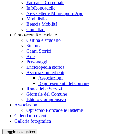
Farmacia Comunale
InfoRoncadelle
Newsletter e Municipium App
Modulistica
Brescia Mobilità
Contattaci
Conoscere Roncadelle
Cartina e stradario
Stemma
Cenni Storici
Arte
Personaggi
Enciclopedia storica
Associazioni ed enti
Associazioni
Rappresentanti del comune
Roncadelle Servizi
Giornale del Comune
Istituto Comprensivo
Associazioni
Opuscolo Roncadelle Insieme
Calendario eventi
Galleria fotografica
Toggle navigation