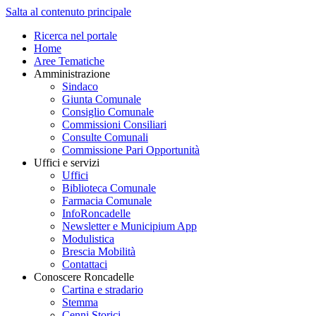
Salta al contenuto principale
Ricerca nel portale
Home
Aree Tematiche
Amministrazione
Sindaco
Giunta Comunale
Consiglio Comunale
Commissioni Consiliari
Consulte Comunali
Commissione Pari Opportunità
Uffici e servizi
Uffici
Biblioteca Comunale
Farmacia Comunale
InfoRoncadelle
Newsletter e Municipium App
Modulistica
Brescia Mobilità
Contattaci
Conoscere Roncadelle
Cartina e stradario
Stemma
Cenni Storici