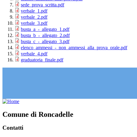
sede_prova_scritta.pdf
verbale_1.pdf
verbale_2.pdf
verbale_3.pdf
busta_a_-_allegato_1.pdf
busta_b_-_allegato_2.pdf
busta_c_-_allegato_3.pdf
elenco_ammessi_-_non_ammessi_alla_prova_orale.pdf
verbale_4.pdf
graduatoria_finale.pdf
Comune di Roncadelle
Contatti