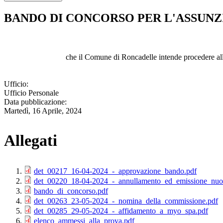
BANDO DI CONCORSO PER L'ASSUNZI
che il Comune di Roncadelle intende procedere alla
Ufficio:
Ufficio Personale
Data pubblicazione:
Martedì, 16 Aprile, 2024
Allegati
det_00217_16-04-2024_-_approvazione_bando.pdf
det_00220_18-04-2024_-_annullamento_ed_emissione_nu
bando_di_concorso.pdf
det_00263_23-05-2024_-_nomina_della_commissione.pdf
det_00285_29-05-2024_-_affidamento_a_myo_spa.pdf
elenco_ammessi_alla_prova.pdf