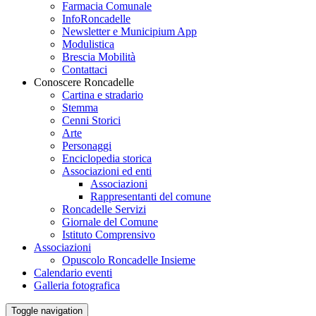
Farmacia Comunale
InfoRoncadelle
Newsletter e Municipium App
Modulistica
Brescia Mobilità
Contattaci
Conoscere Roncadelle
Cartina e stradario
Stemma
Cenni Storici
Arte
Personaggi
Enciclopedia storica
Associazioni ed enti
Associazioni
Rappresentanti del comune
Roncadelle Servizi
Giornale del Comune
Istituto Comprensivo
Associazioni
Opuscolo Roncadelle Insieme
Calendario eventi
Galleria fotografica
Toggle navigation