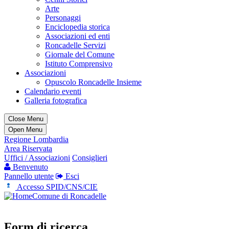
Arte
Personaggi
Enciclopedia storica
Associazioni ed enti
Roncadelle Servizi
Giornale del Comune
Istituto Comprensivo
Associazioni
Opuscolo Roncadelle Insieme
Calendario eventi
Galleria fotografica
Close Menu
Open Menu
Regione Lombardia
Area Riservata
Uffici / Associazioni
Consiglieri
Benvenuto
Pannello utente
Esci
Accesso SPID/CNS/CIE
Comune di Roncadelle
Form di ricerca