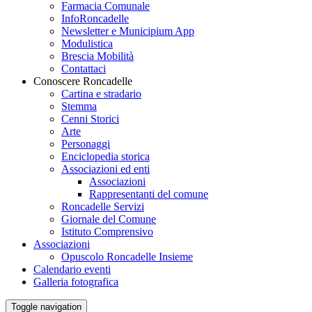
Farmacia Comunale
InfoRoncadelle
Newsletter e Municipium App
Modulistica
Brescia Mobilità
Contattaci
Conoscere Roncadelle
Cartina e stradario
Stemma
Cenni Storici
Arte
Personaggi
Enciclopedia storica
Associazioni ed enti
Associazioni
Rappresentanti del comune
Roncadelle Servizi
Giornale del Comune
Istituto Comprensivo
Associazioni
Opuscolo Roncadelle Insieme
Calendario eventi
Galleria fotografica
Toggle navigation