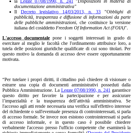
la
Legge 07/08/1990, n. 241
"
Disposizioni in materia di
documentazione amministrativa"
Il
Decreto legislativo 14/03/2013, n. 33
"O
bblighi di
pubblicità, trasparenza e diffusione di informazioni da parte
delle pubbliche amministrazioni
, che costituisce la versione
italiana del cosiddetto
Freedom Of Information Act
(FOIA)
".
L'accesso documentale
pone i soggetti interessati in grado di
esercitare al meglio le facoltà che l'ordinamento attribuisce loro, a
tutela delle posizioni giuridiche qualificate di cui sono titolari. Per
questo motivo la domanda di accesso deve essere opportunamente
motivata.
“Per tutelare i propri diritti, il cittadino può chiedere di visionare o
estrarre una copia di documenti amministrativi posseduti dalla
Pubblica Amministrazione. La
Legge 07/08/1990, n. 241
garantisce
questo diritto per favorire la partecipazione e per assicurare
l’imparzialità e la trasparenza dell’attività amministrativa. Se
l'accesso agli atti rende necessaria una verifica sull'effettivo interesse
del richiedente o sull'eventuale presenza di controinteressati, si parla
di accesso formale. Se invece non esistono controinteressati si parla
di accesso informale, e in questo caso è possibile chiedere
verbalmente l'accesso presso l'ufficio competente che esaminerà la
richiesta immediatamente e senza formalità (
Decreto del Presidente