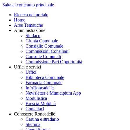
Salta al contenuto principale
Ricerca nel portale
Home
Aree Tematiche
Amministrazione
Sindaco
Giunta Comunale
Consiglio Comunale
Commissioni Consiliari
Consulte Comunali
Commissione Pari Opportunità
Uffici e servizi
Uffici
Biblioteca Comunale
Farmacia Comunale
InfoRoncadelle
Newsletter e Municipium App
Modulistica
Brescia Mobilità
Contattaci
Conoscere Roncadelle
Cartina e stradario
Stemma
Cenni Storici