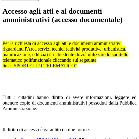
Accesso agli atti e ai documenti
amministrativi (accesso documentale)
Per la richiesta di accesso agli atti e documenti amministrativi
riguardanti l'Area servizi tecnici (attività produttive, urbanistica,
pianificazione, edilizia) il richiedente dovrà utilizzare lo sportello
telematico polifunzionale cliccando sul segeunte
link:
SPORTELLO TELEMATICO”
Tutti i cittadini hanno diritto di avere informazioni, leggere ed
ottenere copie di documenti amministrativi posseduti dalla Pubblica
Amministrazione.
Il diritto di accesso è garantito da due norme: